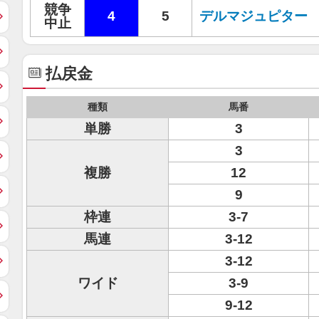
競争
4
5
デルマジュピター
中止
払戻金
種類
馬番
単勝
3
3
複勝
12
9
枠連
3-7
馬連
3-12
3-12
ワイド
3-9
9-12