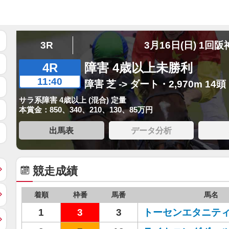
3R
3月16日(日) 1回阪
4R
障害 4歳以上未勝利
11:40
障害 芝 -> ダート・2,970m 14頭
サラ系障害 4歳以上 (混合) 定量
本賞金：850、340、210、130、85万円
出馬表
データ分析
競走成績
着順
枠番
馬番
馬名
1
3
3
トーセンエタニテ