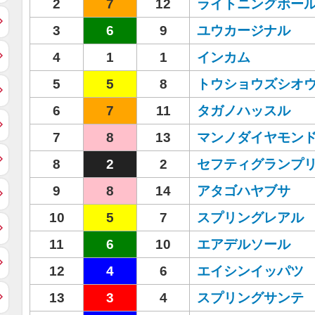
2
7
12
ライトニングボー
3
6
9
ユウカージナル
4
1
1
インカム
5
5
8
トウショウズシオ
6
7
11
タガノハッスル
7
8
13
マンノダイヤモン
8
2
2
セフティグランプ
9
8
14
アタゴハヤブサ
10
5
7
スプリングレアル
11
6
10
エアデルソール
12
4
6
エイシンイッパツ
13
3
4
スプリングサンテ