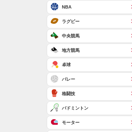
NBA
ラグビー
中央競馬
地方競馬
卓球
バレー
格闘技
バドミントン
モーター