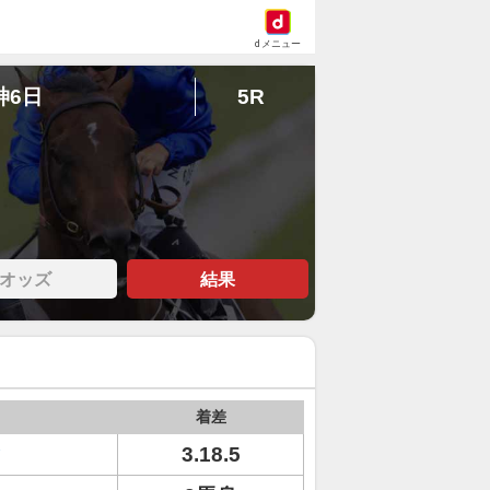
dメニュー
神6日
5R
オッズ
結果
着差
ィ
3.18.5