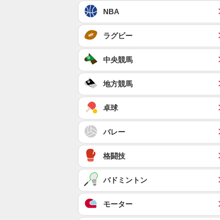
NBA
ラグビー
中央競馬
地方競馬
卓球
バレー
格闘技
バドミントン
モーター