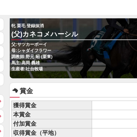
牝 栗毛 登録抹消
(父)カネコメハーシル
父:サツカーボーイ
母:シャダイフラワー
調教師:野元 昭 (栗東)
馬主:高岡 義雄
生産者:社台牧場
賞金
獲得賞金
本賞金
付加賞金
収得賞金（平地）