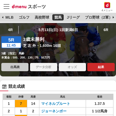
dメニュー
球
MLB
ゴルフ
高校野球
競馬
Jリーグ
プロ野球（2軍）
4R
5月13日(日) 1回新潟6日
6R
3歳未勝利
5R
11:45
芝 左 外・1,600m 16頭
3歳 ［指定］ 馬齢
本賞金：500、200、130、75、50万円
出馬表
データ分析
オッズ
結果
競走成績
着順
枠番
馬番
馬名
着差
1
7
14
マイネルプルート
1.37.5
2
1
2
ジョーネンボー
1 1/2馬身