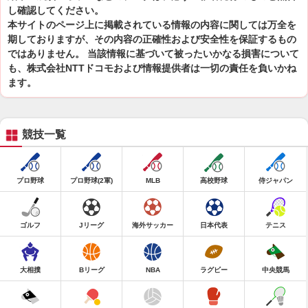
し確認してください。
本サイトのページ上に掲載されている情報の内容に関しては万全を
期しておりますが、その内容の正確性および安全性を保証するもの
ではありません。 当該情報に基づいて被ったいかなる損害について
も、株式会社NTTドコモおよび情報提供者は一切の責任を負いかね
ます。
競技一覧
プロ野球
プロ野球(2軍)
MLB
高校野球
侍ジャパン
ゴルフ
Jリーグ
海外サッカー
日本代表
テニス
大相撲
Bリーグ
NBA
ラグビー
中央競馬