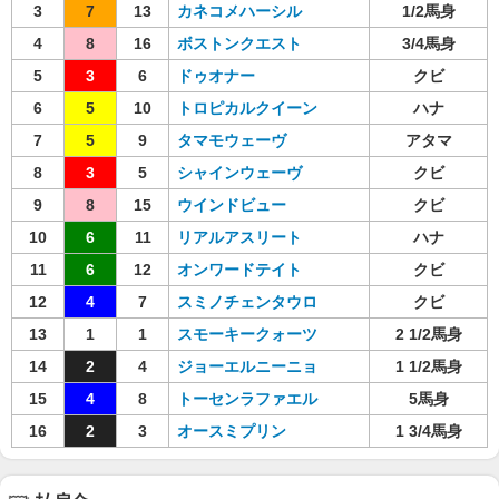
3
7
13
カネコメハーシル
1/2馬身
4
8
16
ボストンクエスト
3/4馬身
5
3
6
ドゥオナー
クビ
6
5
10
トロピカルクイーン
ハナ
7
5
9
タマモウェーヴ
アタマ
8
3
5
シャインウェーヴ
クビ
9
8
15
ウインドビュー
クビ
10
6
11
リアルアスリート
ハナ
11
6
12
オンワードテイト
クビ
12
4
7
スミノチェンタウロ
クビ
13
1
1
スモーキークォーツ
2 1/2馬身
14
2
4
ジョーエルニーニョ
1 1/2馬身
15
4
8
トーセンラファエル
5馬身
16
2
3
オースミプリン
1 3/4馬身