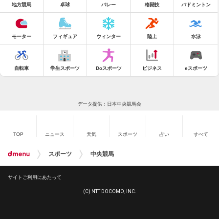
地方競馬
卓球
バレー
格闘技
バドミントン
モーター
フィギュア
ウィンター
陸上
水泳
自転車
学生スポーツ
Doスポーツ
ビジネス
eスポーツ
データ提供：日本中央競馬会
TOP
ニュース
天気
スポーツ
占い
すべて
スポーツ
中央競馬
サイトご利用にあたって
(C) NTT DOCOMO, INC.