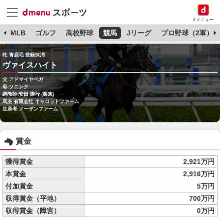
dメニュー
球
MLB
ゴルフ
高校野球
競馬
Jリーグ
プロ野球（2軍）
牝 青鹿毛 登録抹消
ヴァイスハイト
父:アドマイヤベガ
母:ソニンク
調教師:安田 隆行 (栗東)
馬主:有限会社 キャロットファーム
生産者:ノーザンファーム
賞金
獲得賞金
2,921万円
本賞金
2,916万円
付加賞金
5万円
収得賞金（平地）
700万円
収得賞金（障害）
0万円