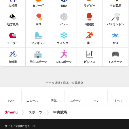
大相撲
Bリーグ
NBA
ラグビー
中央競馬
地方競馬
卓球
バレー
格闘技
バドミントン
モーター
フィギュア
ウィンター
陸上
水泳
自転車
学生スポーツ
Doスポーツ
ビジネス
eスポーツ
データ提供：日本中央競馬会
TOP
ニュース
天気
スポーツ
占い
すべて
スポーツ
中央競馬
サイトご利用にあたって