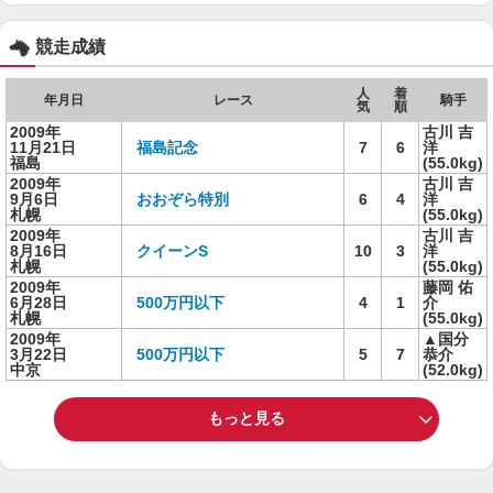
競走成績
人
着
年月日
レース
騎手
気
順
2009年
古川 吉
11月21日
福島記念
7
6
洋
福島
(55.0kg)
2009年
古川 吉
9月6日
おおぞら特別
6
4
洋
札幌
(55.0kg)
2009年
古川 吉
8月16日
クイーンS
10
3
洋
札幌
(55.0kg)
2009年
藤岡 佑
6月28日
500万円以下
4
1
介
札幌
(55.0kg)
2009年
▲国分
3月22日
500万円以下
5
7
恭介
中京
(52.0kg)
もっと見る