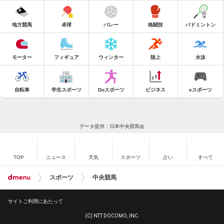
地方競馬
卓球
バレー
格闘技
バドミントン
モーター
フィギュア
ウィンター
陸上
水泳
自転車
学生スポーツ
Doスポーツ
ビジネス
eスポーツ
データ提供：日本中央競馬会
TOP
ニュース
天気
スポーツ
占い
すべて
スポーツ
中央競馬
サイトご利用にあたって
(C) NTT DOCOMO, INC.