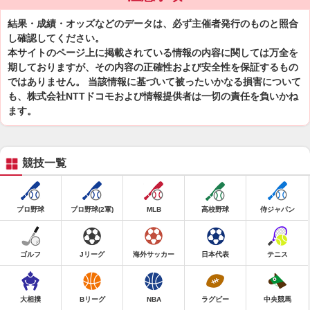
結果・成績・オッズなどのデータは、必ず主催者発行のものと照合
し確認してください。
本サイトのページ上に掲載されている情報の内容に関しては万全を
期しておりますが、その内容の正確性および安全性を保証するもの
ではありません。 当該情報に基づいて被ったいかなる損害について
も、株式会社NTTドコモおよび情報提供者は一切の責任を負いかね
ます。
競技一覧
プロ野球
プロ野球(2軍)
MLB
高校野球
侍ジャパン
ゴルフ
Jリーグ
海外サッカー
日本代表
テニス
大相撲
Bリーグ
NBA
ラグビー
中央競馬