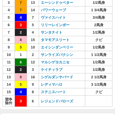
3
7
13
エーシンドゥベター
1/2馬身
4
7
14
パワーウェーブ
1 3/4馬身
5
4
7
ヴァイスハイト
3/4馬身
6
3
5
リリーレインボー
2馬身
7
2
4
サンタナイト
1/2馬身
8
8
15
タマモアスリート
クビ
9
5
10
エイシンダンベリー
1/2馬身
10
1
2
サンライズバクシン
1 1/2馬身
11
6
12
マルシゲヨカニセ
1/2馬身
12
2
3
ケイティラブ
1/2馬身
13
8
16
シゲルダンヤバード
2 1/2馬身
14
5
9
レディマハロ
3 1/2馬身
15
4
8
ステニスハート
クビ
競争
3
6
レジェンドバローズ
除外