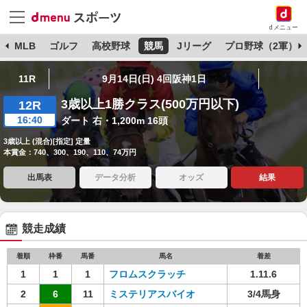
dメニュー
球
MLB
ゴルフ
高校野球
競馬
Jリーグ
プロ野球（2軍）
11R
9月14日(日) 4回阪神1日
3歳以上1勝クラス(500万円以下)
12R
16:40
ダート 右・1,200m 16頭
3歳以上 (混合)[指定] 定量
本賞金：740、300、190、110、74万円
出馬表
データ分析
オッズ
結果
競走成績
着順
枠番
馬番
馬名
着差
1
1
1
フロムスクラッチ
1.11.6
2
6
11
ミステリアスバイオ
3/4馬身