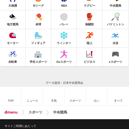
大相撲
Bリーグ
NBA
ラグビー
中央競馬
地方競馬
卓球
バレー
格闘技
バドミントン
モーター
フィギュア
ウィンター
陸上
水泳
自転車
学生スポーツ
Doスポーツ
ビジネス
eスポーツ
データ提供：日本中央競馬会
TOP
ニュース
天気
スポーツ
占い
すべて
スポーツ
中央競馬
サイトご利用にあたって