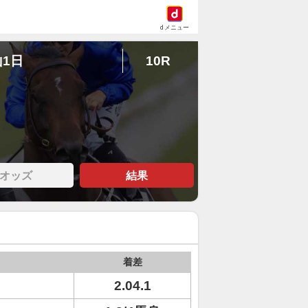
dメニュー
山1日
10R
オッズ
結果
着差
2.04.1