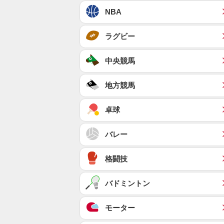
NBA
ラグビー
中央競馬
地方競馬
卓球
バレー
格闘技
バドミントン
モーター