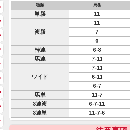
種類
馬番
単勝
11
11
複勝
7
6
枠連
6-8
馬連
7-11
7-11
ワイド
6-11
6-7
馬単
11-7
3連複
6-7-11
3連単
11-7-6