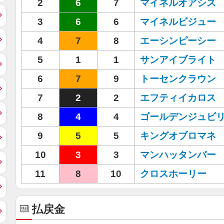
2
6
7
マイネルオアシス
3
6
6
マイネルビジュー
4
7
8
エーシンピーシー
5
1
1
サンアイブライト
6
7
9
トーセンクラウン
7
2
2
エフティイカロス
8
4
4
ゴールデンジュビ
9
5
5
キングオブロマネ
10
3
3
マンハッタンバー
11
8
10
クロスホーリー
払戻金