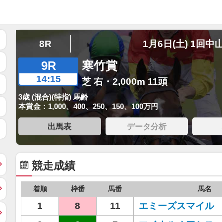
8R
1月6日(土) 1回中
9R
寒竹賞
14:15
芝 右・2,000m 11頭
3歳 (混合)(特指) 馬齢
本賞金：1,000、400、250、150、100万円
出馬表
データ分析
競走成績
着順
枠番
馬番
馬名
1
8
11
エミーズスマイル