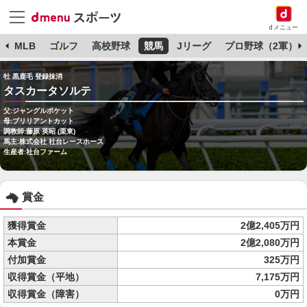
dメニュー
球
MLB
ゴルフ
高校野球
競馬
Jリーグ
プロ野球（2軍）
牡 黒鹿毛 登録抹消
タスカータソルテ
父:ジャングルポケット
母:ブリリアントカット
調教師:藤原 英昭 (栗東)
馬主:株式会社 社台レースホース
生産者:社台ファーム
賞金
獲得賞金
2億2,405万円
本賞金
2億2,080万円
付加賞金
325万円
収得賞金（平地）
7,175万円
収得賞金（障害）
0万円