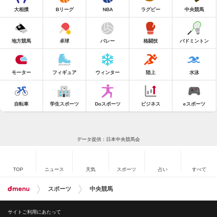
大相撲
Bリーグ
NBA
ラグビー
中央競馬
地方競馬
卓球
バレー
格闘技
バドミントン
モーター
フィギュア
ウィンター
陸上
水泳
自転車
学生スポーツ
Doスポーツ
ビジネス
eスポーツ
データ提供：日本中央競馬会
TOP
ニュース
天気
スポーツ
占い
すべて
スポーツ
中央競馬
サイトご利用にあたって