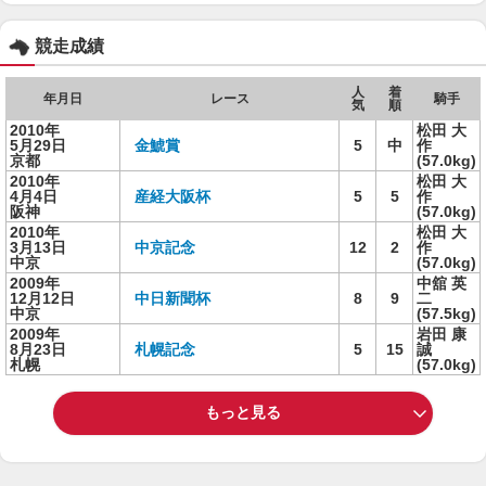
競走成績
人
着
年月日
レース
騎手
気
順
2010年
松田 大
5月29日
金鯱賞
5
中
作
京都
(57.0kg)
2010年
松田 大
4月4日
産経大阪杯
5
5
作
阪神
(57.0kg)
2010年
松田 大
3月13日
中京記念
12
2
作
中京
(57.0kg)
2009年
中舘 英
12月12日
中日新聞杯
8
9
二
中京
(57.5kg)
2009年
岩田 康
8月23日
札幌記念
5
15
誠
札幌
(57.0kg)
もっと見る