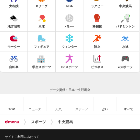
大相撲
Bリーグ
NBA
ラグビー
中央競馬
地方競馬
卓球
バレー
格闘技
バドミントン
モーター
フィギュア
ウィンター
陸上
水泳
自転車
学生スポーツ
Doスポーツ
ビジネス
eスポーツ
データ提供：日本中央競馬会
TOP
ニュース
天気
スポーツ
占い
すべて
スポーツ
中央競馬
サイトご利用にあたって