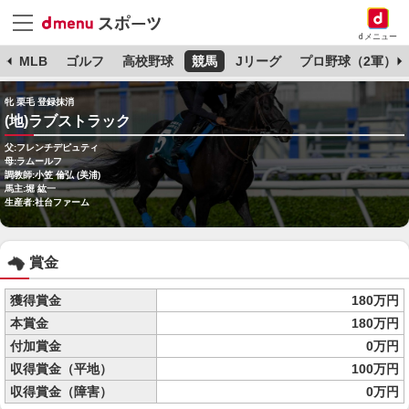
dメニュー
球
MLB
ゴルフ
高校野球
競馬
Jリーグ
プロ野球（2軍）
牝 栗毛 登録抹消
(地)ラブストラック
父:フレンチデピュティ
母:ラムールフ
調教師:小笠 倫弘 (美浦)
馬主:堀 紘一
生産者:社台ファーム
賞金
獲得賞金
180万円
本賞金
180万円
付加賞金
0万円
収得賞金（平地）
100万円
収得賞金（障害）
0万円