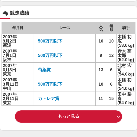
競走成績
人
着
年月日
レース
騎手
気
順
2007年
木幡 初
9月2日
500万円以下
10
10
広
新潟
(53.0kg)
2007年
赤木 高
7月1日
500万円以下
9
12
太郎
阪神
(52.0kg)
2007年
北村 宏
6月3日
芍薬賞
13
6
司
東京
(54.0kg)
2007年
木幡 初
3月11日
500万円以下
10
6
広
中山
(54.0kg)
2007年
田中 勝
2月11日
カトレア賞
11
15
春
東京
(54.0kg)
もっと見る