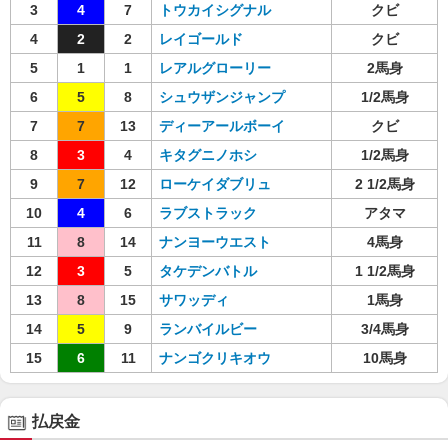
3
4
7
トウカイシグナル
クビ
4
2
2
レイゴールド
クビ
5
1
1
レアルグローリー
2馬身
6
5
8
シュウザンジャンプ
1/2馬身
7
7
13
ディーアールボーイ
クビ
8
3
4
キタグニノホシ
1/2馬身
9
7
12
ローケイダブリュ
2 1/2馬身
10
4
6
ラブストラック
アタマ
11
8
14
ナンヨーウエスト
4馬身
12
3
5
タケデンバトル
1 1/2馬身
13
8
15
サワッディ
1馬身
14
5
9
ランバイルビー
3/4馬身
15
6
11
ナンゴクリキオウ
10馬身
払戻金