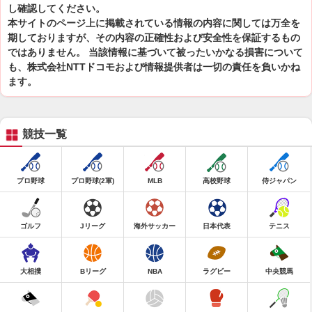
し確認してください。
本サイトのページ上に掲載されている情報の内容に関しては万全を
期しておりますが、その内容の正確性および安全性を保証するもの
ではありません。 当該情報に基づいて被ったいかなる損害について
も、株式会社NTTドコモおよび情報提供者は一切の責任を負いかね
ます。
競技一覧
プロ野球
プロ野球(2軍)
MLB
高校野球
侍ジャパン
ゴルフ
Jリーグ
海外サッカー
日本代表
テニス
大相撲
Bリーグ
NBA
ラグビー
中央競馬