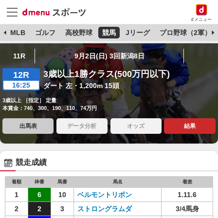
dメニュー
球
MLB
ゴルフ
高校野球
競馬
Jリーグ
プロ野球（2軍）
11R
9月2日(日) 3回新潟8日
3歳以上1勝クラス(500万円以下)
12R
16:25
ダート 左・1,200m 15頭
3歳以上 ［指定］ 定量
本賞金：740、300、190、110、74万円
出馬表
データ分析
オッズ
結果
競走成績
着順
枠番
馬番
馬名
着差
1
6
10
ベルモントリボン
1.11.6
2
2
3
ストロングラムダ
3/4馬身