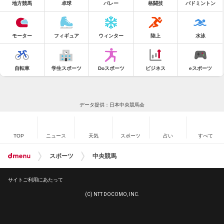
地方競馬
卓球
バレー
格闘技
バドミントン
モーター
フィギュア
ウィンター
陸上
水泳
自転車
学生スポーツ
Doスポーツ
ビジネス
eスポーツ
データ提供：日本中央競馬会
TOP
ニュース
天気
スポーツ
占い
すべて
スポーツ
中央競馬
サイトご利用にあたって
(C) NTT DOCOMO, INC.