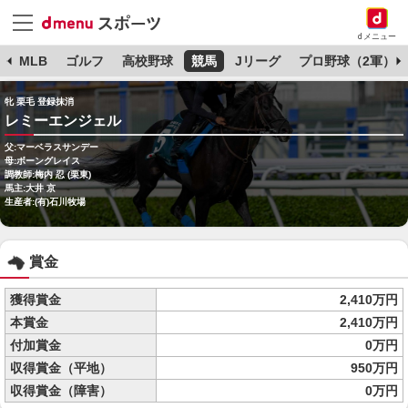
dメニュー
球
MLB
ゴルフ
高校野球
競馬
Jリーグ
プロ野球（2軍）
牝 栗毛 登録抹消
レミーエンジェル
父:マーベラスサンデー
母:ボーングレイス
調教師:梅内 忍 (栗東)
馬主:大井 京
生産者:(有)石川牧場
賞金
獲得賞金
2,410万円
本賞金
2,410万円
付加賞金
0万円
収得賞金（平地）
950万円
収得賞金（障害）
0万円