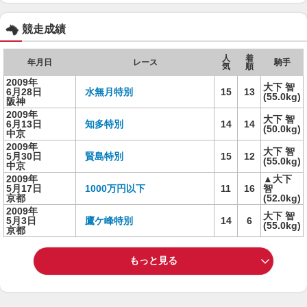
競走成績
人
着
年月日
レース
騎手
気
順
2009年
大下 智
6月28日
水無月特別
15
13
(55.0kg)
阪神
2009年
大下 智
6月13日
知多特別
14
14
(50.0kg)
中京
2009年
大下 智
5月30日
賢島特別
15
12
(55.0kg)
中京
2009年
▲大下
5月17日
1000万円以下
11
16
智
京都
(52.0kg)
2009年
大下 智
5月3日
鷹ケ峰特別
14
6
(55.0kg)
京都
もっと見る