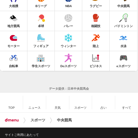
大相撲
Bリーグ
NBA
ラグビー
中央競馬
地方競馬
卓球
バレー
格闘技
バドミントン
モーター
フィギュア
ウィンター
陸上
水泳
自転車
学生スポーツ
Doスポーツ
ビジネス
eスポーツ
データ提供：日本中央競馬会
TOP
ニュース
天気
スポーツ
占い
すべて
スポーツ
中央競馬
サイトご利用にあたって