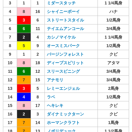
3
1
1
ミダースタッチ
1 1/4馬身
4
8
16
シャイニーボーイ
ハナ
5
3
6
ストリートスタイル
1/2馬身
6
6
11
テイエムアンコール
3/4馬身
7
2
4
カシノマイケル
1 1/4馬身
8
5
9
オースミスパーク
1/2馬身
9
1
2
バージンフォレスト
クビ
10
8
18
ディープスピリット
アタマ
11
6
12
スリースピニング
3/4馬身
12
7
15
アナモリ
3/4馬身
13
3
5
レミーエンジェル
2馬身
14
4
8
ラベ
1/2馬身
15
8
17
ヘキレキ
クビ
16
2
3
ダイナミックターン
クビ
17
7
14
ホーマンクラフト
1馬身
18
7
13
ノボリデューク
1 1/2馬身