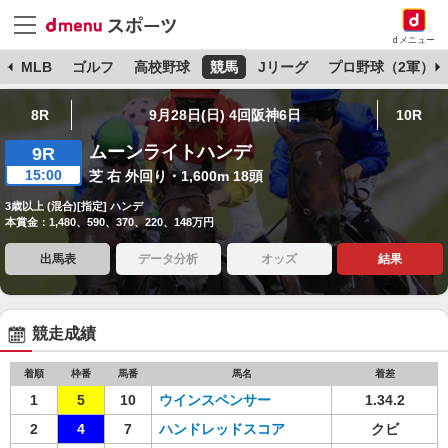
dメニュー
球
MLB
ゴルフ
高校野球
競馬
Jリーグ
プロ野球（2軍）
8R
9月28日(日) 4回阪神6日
10R
ムーンライトハンデ
9R
15:00
芝 右 外回り・1,600m 18頭
3歳以上 (混合)[指定] ハンデ
本賞金：1,480、590、370、220、148万円
出馬表
データ分析
オッズ
結果
競走成績
着順
枠番
馬番
馬名
着差
1
5
10
ウインスペンサー
1.34.2
2
4
7
ハンドレッドスコア
クビ