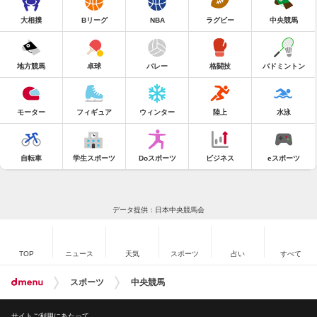
大相撲
Bリーグ
NBA
ラグビー
中央競馬
地方競馬
卓球
バレー
格闘技
バドミントン
モーター
フィギュア
ウィンター
陸上
水泳
自転車
学生スポーツ
Doスポーツ
ビジネス
eスポーツ
データ提供：日本中央競馬会
TOP
ニュース
天気
スポーツ
占い
すべて
スポーツ
中央競馬
サイトご利用にあたって