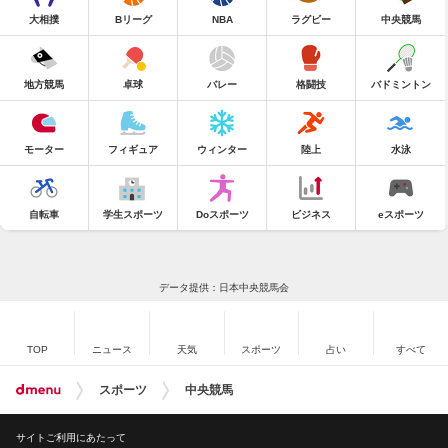
大相撲
Bリーグ
NBA
ラグビー
中央競馬
地方競馬
卓球
バレー
格闘技
バドミントン
モーター
フィギュア
ウィンター
陸上
水泳
自転車
学生スポーツ
Doスポーツ
ビジネス
eスポーツ
データ提供：日本中央競馬会
TOP
ニュース
天気
スポーツ
占い
すべて
スポーツ
中央競馬
サイトご利用にあたって