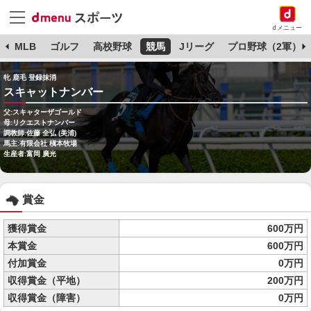
dメニュー
球
MLB
ゴルフ
高校野球
競馬
Jリーグ
プロ野球（2軍）
牝 鹿毛 登録抹消
スキャットナンバー
父:スキャターザゴールド
母:リクエストナンバー
調教師:佐藤 全弘 (美浦)
馬主:有限会社 槇本牧場
生産者:富岡 廣光
賞金
獲得賞金
600万円
本賞金
600万円
付加賞金
0万円
収得賞金（平地）
200万円
収得賞金（障害）
0万円