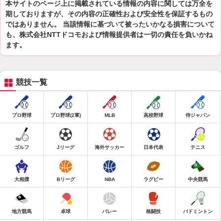
本サイトのページ上に掲載されている情報の内容に関しては万全を
期しておりますが、その内容の正確性および安全性を保証するもの
ではありません。 当該情報に基づいて被ったいかなる損害について
も、株式会社NTTドコモおよび情報提供者は一切の責任を負いかね
ます。
競技一覧
プロ野球
プロ野球(2軍)
MLB
高校野球
侍ジャパン
ゴルフ
Jリーグ
海外サッカー
日本代表
テニス
大相撲
Bリーグ
NBA
ラグビー
中央競馬
地方競馬
卓球
バレー
格闘技
バドミントン