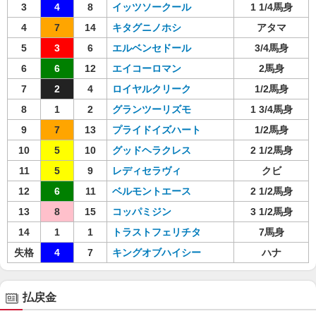
3
4
8
イッツソークール
1 1/4馬身
4
7
14
キタグニノホシ
アタマ
5
3
6
エルベンセドール
3/4馬身
6
6
12
エイコーロマン
2馬身
7
2
4
ロイヤルクリーク
1/2馬身
8
1
2
グランツーリズモ
1 3/4馬身
9
7
13
プライドイズハート
1/2馬身
10
5
10
グッドヘラクレス
2 1/2馬身
11
5
9
レディセラヴィ
クビ
12
6
11
ベルモントエース
2 1/2馬身
13
8
15
コッパミジン
3 1/2馬身
14
1
1
トラストフェリチタ
7馬身
失格
4
7
キングオブハイシー
ハナ
払戻金