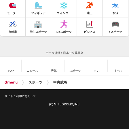
モーター
フィギュア
ウィンター
陸上
水泳
自転車
学生スポーツ
Doスポーツ
ビジネス
eスポーツ
データ提供：日本中央競馬会
TOP
ニュース
天気
スポーツ
占い
すべて
スポーツ
中央競馬
サイトご利用にあたって
(C) NTT DOCOMO, INC.