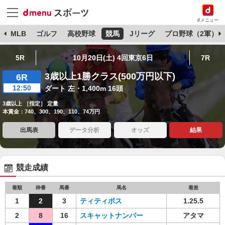
dメニュー
球
MLB
ゴルフ
高校野球
競馬
Jリーグ
プロ野球（2軍）
5R
10月20日(土) 4回東京6日
7R
3歳以上1勝クラス(500万円以下)
6R
12:50
ダート 左・1,400m 16頭
3歳以上 ［指定］ 定量
本賞金：740、300、190、110、74万円
出馬表
データ分析
オッズ
結果
競走成績
着順
枠番
馬番
馬名
着差
1
2
3
ティティボス
1.25.5
2
8
16
スキャットナンバー
アタマ