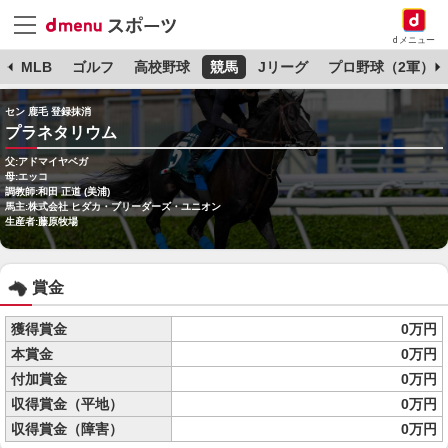
dメニュー
球
MLB
ゴルフ
高校野球
競馬
Jリーグ
プロ野球（2軍）
セン 鹿毛 登録抹消
プラネタリウム
父:アドマイヤベガ
母:エッコ
調教師:和田 正道 (美浦)
馬主:株式会社 ヒダカ・ブリーダーズ・ユニオン
生産者:藤原牧場
賞金
獲得賞金
0万円
本賞金
0万円
付加賞金
0万円
収得賞金（平地）
0万円
収得賞金（障害）
0万円