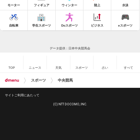
モーター
フィギュア
ウィンター
陸上
水泳
自転車
学生スポーツ
Doスポーツ
ビジネス
eスポーツ
データ提供：日本中央競馬会
TOP
ニュース
天気
スポーツ
占い
すべて
スポーツ
中央競馬
サイトご利用にあたって
(C) NTT DOCOMO, INC.