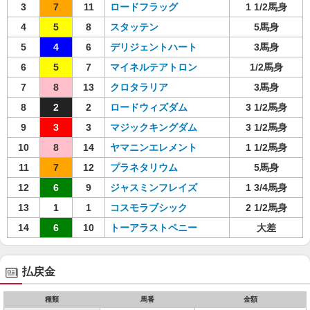
3
7
11
ロードフラッグ
1 1/2馬身
4
5
8
スタッテン
5馬身
5
4
6
デリジェントハート
3馬身
6
5
7
マイネルテアトロン
1/2馬身
7
8
13
クロタラリア
3馬身
8
2
2
ロードウィズダム
3 1/2馬身
9
3
3
マジックキングダム
3 1/2馬身
10
8
14
ヤマニンエレメント
1 1/2馬身
11
7
12
プラネタリウム
5馬身
12
6
9
ジャスミンフレイズ
1 3/4馬身
13
1
1
コスモラブシック
2 1/2馬身
14
6
10
トーアラストペニー
大差
払戻金
種類
馬番
金額