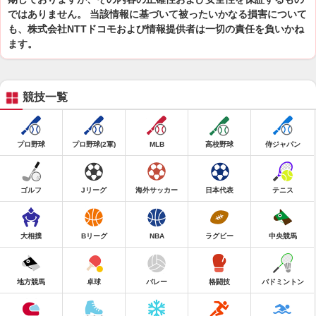
ではありません。 当該情報に基づいて被ったいかなる損害について
も、株式会社NTTドコモおよび情報提供者は一切の責任を負いかね
ます。
競技一覧
プロ野球
プロ野球(2軍)
MLB
高校野球
侍ジャパン
ゴルフ
Jリーグ
海外サッカー
日本代表
テニス
大相撲
Bリーグ
NBA
ラグビー
中央競馬
地方競馬
卓球
バレー
格闘技
バドミントン