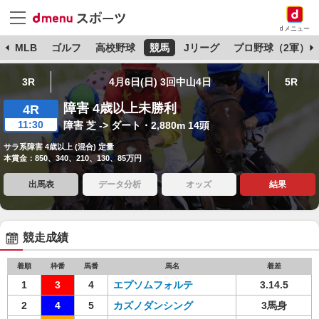
dメニュー
球
MLB
ゴルフ
高校野球
競馬
Jリーグ
プロ野球（2軍）
3R
4月6日(日) 3回中山4日
5R
障害 4歳以上未勝利
4R
11:30
障害 芝 -> ダート・2,880m 14頭
サラ系障害 4歳以上 (混合) 定量
本賞金：850、340、210、130、85万円
出馬表
データ分析
オッズ
結果
競走成績
着順
枠番
馬番
馬名
着差
1
3
4
エプソムフォルテ
3.14.5
2
4
5
カズノダンシング
3馬身