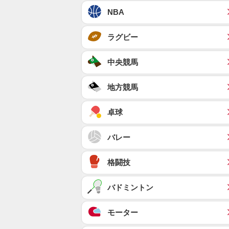
NBA
ラグビー
中央競馬
地方競馬
卓球
バレー
格闘技
バドミントン
モーター