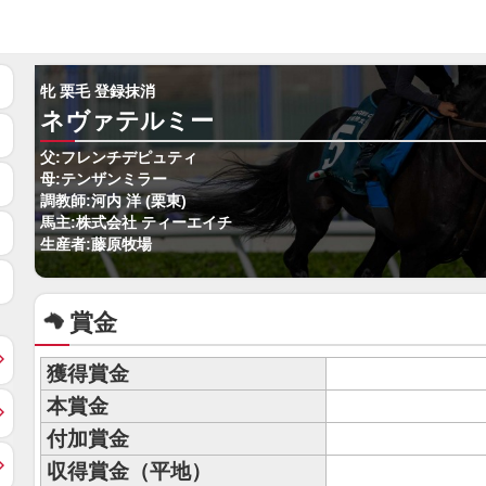
牝 栗毛 登録抹消
ネヴァテルミー
父:フレンチデピュティ
母:テンザンミラー
調教師:河内 洋 (栗東)
馬主:株式会社 ティーエイチ
生産者:藤原牧場
賞金
獲得賞金
本賞金
付加賞金
収得賞金（平地）