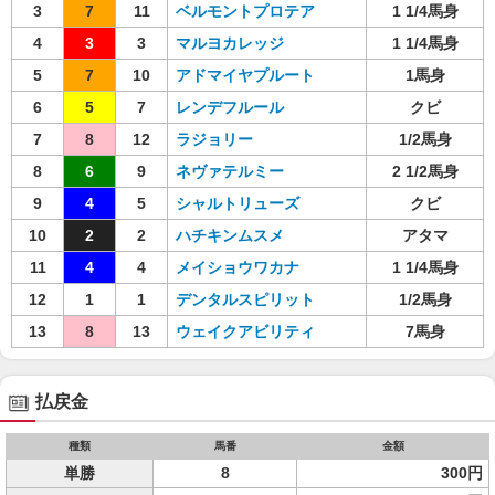
3
7
11
ベルモントプロテア
1 1/4馬身
4
3
3
マルヨカレッジ
1 1/4馬身
5
7
10
アドマイヤプルート
1馬身
6
5
7
レンデフルール
クビ
7
8
12
ラジョリー
1/2馬身
8
6
9
ネヴァテルミー
2 1/2馬身
9
4
5
シャルトリューズ
クビ
10
2
2
ハチキンムスメ
アタマ
11
4
4
メイショウワカナ
1 1/4馬身
12
1
1
デンタルスピリット
1/2馬身
13
8
13
ウェイクアビリティ
7馬身
払戻金
種類
馬番
金額
単勝
8
300円