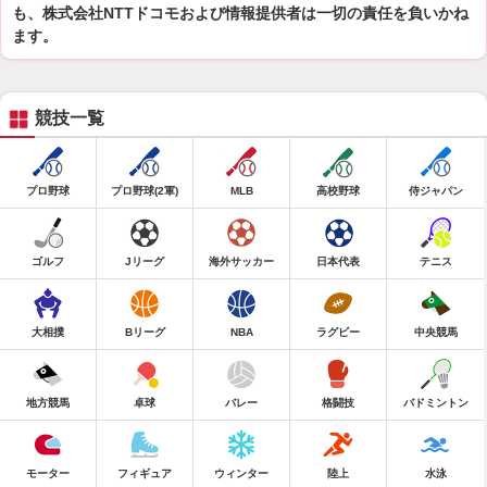
も、株式会社NTTドコモおよび情報提供者は一切の責任を負いかね
ます。
競技一覧
プロ野球
プロ野球(2軍)
MLB
高校野球
侍ジャパン
ゴルフ
Jリーグ
海外サッカー
日本代表
テニス
大相撲
Bリーグ
NBA
ラグビー
中央競馬
地方競馬
卓球
バレー
格闘技
バドミントン
モーター
フィギュア
ウィンター
陸上
水泳