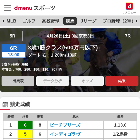
dメニュー
球
MLB
ゴルフ
高校野球
競馬
Jリーグ
プロ野球（2軍）
5R
4月28日(土) 3回京都3日
7R
3歳1勝クラス(500万円以下)
6R
13:00
ダート 右・1,200m 13頭
3歳 牝(特指) 馬齢
本賞金：700、280、180、110、70万円
出馬表
データ分析
オッズ
結果
競走成績
着順
枠番
馬番
馬名
着差
1
6
8
ビーチブリーズ
1.13.0
2
5
6
インディゴラヴ
1/2馬身