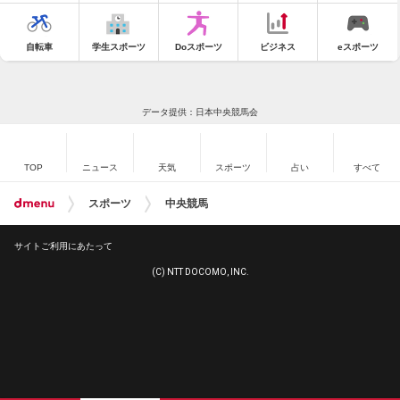
自転車
学生スポーツ
Doスポーツ
ビジネス
eスポーツ
データ提供：日本中央競馬会
TOP
ニュース
天気
スポーツ
占い
すべて
スポーツ
中央競馬
サイトご利用にあたって
(C) NTT DOCOMO, INC.