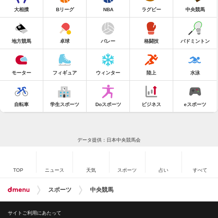
大相撲
Bリーグ
NBA
ラグビー
中央競馬
地方競馬
卓球
バレー
格闘技
バドミントン
モーター
フィギュア
ウィンター
陸上
水泳
自転車
学生スポーツ
Doスポーツ
ビジネス
eスポーツ
データ提供：日本中央競馬会
TOP
ニュース
天気
スポーツ
占い
すべて
スポーツ
中央競馬
サイトご利用にあたって