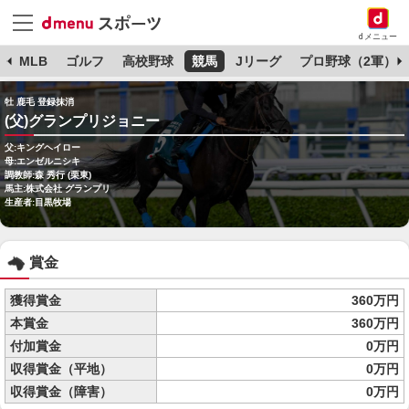
dメニュー
球
MLB
ゴルフ
高校野球
競馬
Jリーグ
プロ野球（2軍）
牡 鹿毛 登録抹消
(父)グランプリジョニー
父:キングヘイロー
母:エンゼルニシキ
調教師:森 秀行 (栗東)
馬主:株式会社 グランプリ
生産者:目黒牧場
賞金
獲得賞金
360万円
本賞金
360万円
付加賞金
0万円
収得賞金（平地）
0万円
収得賞金（障害）
0万円