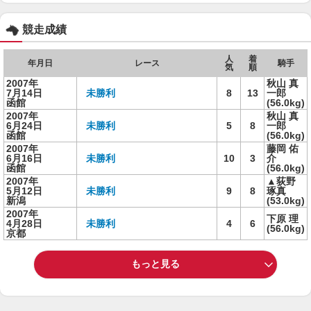
競走成績
人
着
年月日
レース
騎手
気
順
2007年
秋山 真
7月14日
未勝利
8
13
一郎
函館
(56.0kg)
2007年
秋山 真
6月24日
未勝利
5
8
一郎
函館
(56.0kg)
2007年
藤岡 佑
6月16日
未勝利
10
3
介
函館
(56.0kg)
2007年
▲荻野
5月12日
未勝利
9
8
琢真
新潟
(53.0kg)
2007年
下原 理
4月28日
未勝利
4
6
(56.0kg)
京都
もっと見る