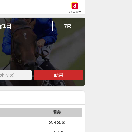
dメニュー
館1日
7R
オッズ
結果
着差
2.43.3