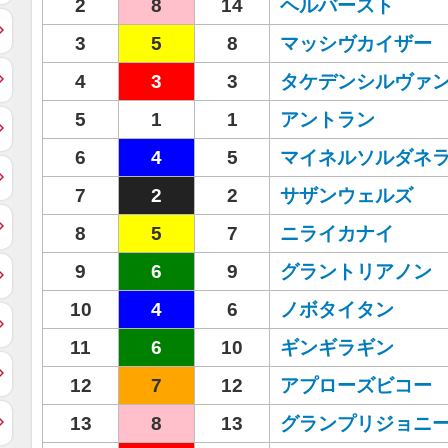
2
8
14
ヘルバースト
3
5
8
マッシヴカイザー
4
3
3
タケデンシルヴァ
5
1
1
アントラン
6
4
5
マイネルソルダネ
7
2
2
サザンウェルズ
8
5
7
ニライカナイ
9
6
9
グラントリアノン
10
4
6
ノボタイタン
11
6
10
ギンギラギン
12
7
12
アプローズビコー
13
8
13
グランプリジョニ