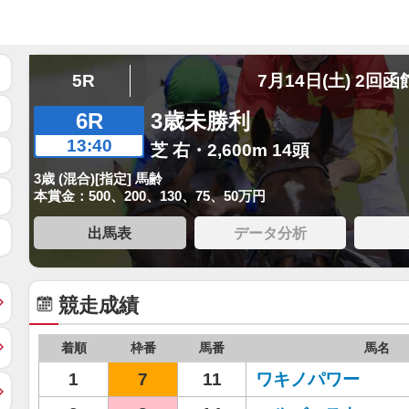
5R
7月14日(土) 2回函
6R
3歳未勝利
13:40
芝 右・2,600m 14頭
3歳 (混合)[指定] 馬齢
本賞金：500、200、130、75、50万円
出馬表
データ分析
競走成績
着順
枠番
馬番
馬名
1
7
11
ワキノパワー