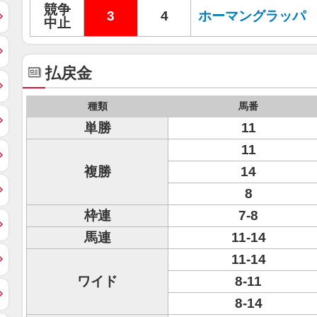
競争
3
4
ホーマングラッパ
中止
払戻金
種類
馬番
単勝
11
11
複勝
14
8
枠連
7-8
馬連
11-14
11-14
ワイド
8-11
8-14