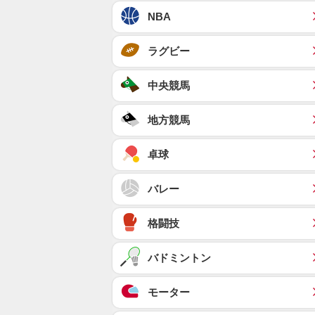
NBA
ラグビー
中央競馬
地方競馬
卓球
バレー
格闘技
バドミントン
モーター