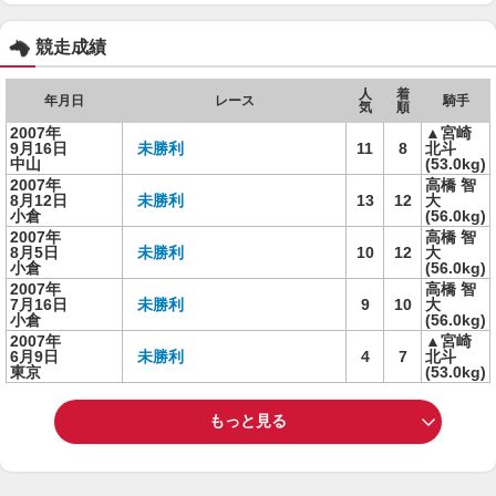
競走成績
人
着
年月日
レース
騎手
気
順
2007年
▲宮崎
9月16日
未勝利
11
8
北斗
中山
(53.0kg)
2007年
高橋 智
8月12日
未勝利
13
12
大
小倉
(56.0kg)
2007年
高橋 智
8月5日
未勝利
10
12
大
小倉
(56.0kg)
2007年
高橋 智
7月16日
未勝利
9
10
大
小倉
(56.0kg)
2007年
▲宮崎
6月9日
未勝利
4
7
北斗
東京
(53.0kg)
もっと見る