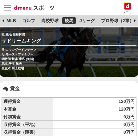
dメニュー
球
MLB
ゴルフ
高校野球
競馬
Jリーグ
プロ野球（2軍）
牡 鹿毛 登録抹消
ザドリームキング
父:コマンダーインチーフ
母:モーストファミリー
調教師:根本 康広 (美浦)
馬主:平本 敏夫
生産者:川上牧場
賞金
獲得賞金
120万円
本賞金
120万円
付加賞金
0万円
収得賞金（平地）
0万円
収得賞金（障害）
0万円