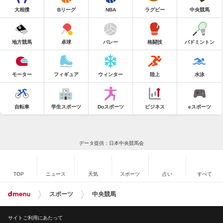
大相撲
Bリーグ
NBA
ラグビー
中央競馬
地方競馬
卓球
バレー
格闘技
バドミントン
モーター
フィギュア
ウィンター
陸上
水泳
自転車
学生スポーツ
Doスポーツ
ビジネス
eスポーツ
データ提供：日本中央競馬会
TOP
ニュース
天気
スポーツ
占い
すべて
スポーツ
中央競馬
サイトご利用にあたって