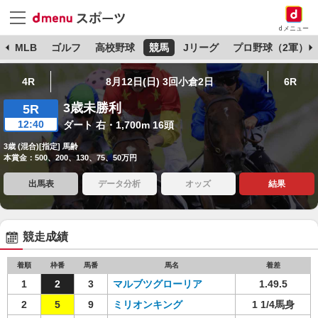
dメニュー
球
MLB
ゴルフ
高校野球
競馬
Jリーグ
プロ野球（2軍）
4R
8月12日(日) 3回小倉2日
6R
3歳未勝利
5R
12:40
ダート 右・1,700m 16頭
3歳 (混合)[指定] 馬齢
本賞金：500、200、130、75、50万円
出馬表
データ分析
オッズ
結果
競走成績
着順
枠番
馬番
馬名
着差
1
2
3
マルブツグローリア
1.49.5
2
5
9
ミリオンキング
1 1/4馬身