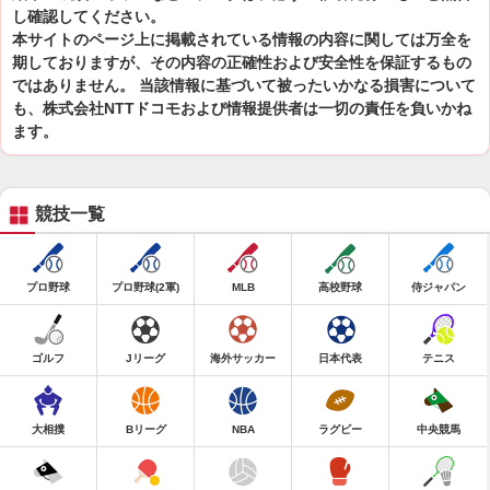
し確認してください。
本サイトのページ上に掲載されている情報の内容に関しては万全を
期しておりますが、その内容の正確性および安全性を保証するもの
ではありません。 当該情報に基づいて被ったいかなる損害について
も、株式会社NTTドコモおよび情報提供者は一切の責任を負いかね
ます。
競技一覧
プロ野球
プロ野球(2軍)
MLB
高校野球
侍ジャパン
ゴルフ
Jリーグ
海外サッカー
日本代表
テニス
大相撲
Bリーグ
NBA
ラグビー
中央競馬