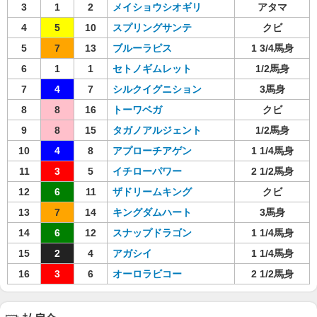
3
1
2
メイショウシオギリ
アタマ
4
5
10
スプリングサンテ
クビ
5
7
13
ブルーラピス
1 3/4馬身
6
1
1
セトノギムレット
1/2馬身
7
4
7
シルクイグニション
3馬身
8
8
16
トーワベガ
クビ
9
8
15
タガノアルジェント
1/2馬身
10
4
8
アプローチアゲン
1 1/4馬身
11
3
5
イチローパワー
2 1/2馬身
12
6
11
ザドリームキング
クビ
13
7
14
キングダムハート
3馬身
14
6
12
スナップドラゴン
1 1/4馬身
15
2
4
アガシイ
1 1/4馬身
16
3
6
オーロラビコー
2 1/2馬身