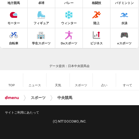
地方競馬
卓球
バレー
格闘技
バドミントン
モーター
フィギュア
ウィンター
陸上
水泳
自転車
学生スポーツ
Doスポーツ
ビジネス
eスポーツ
データ提供：日本中央競馬会
TOP
ニュース
天気
スポーツ
占い
すべて
スポーツ
中央競馬
サイトご利用にあたって
(C) NTT DOCOMO, INC.