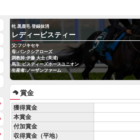
牝 黒鹿毛 登録抹消
レディービスティー
父:フジキセキ
母:バンクシアローズ
調教師:伊藤 大士 (美浦)
馬主:ビスティーズホースユニオン
生産者:ノーザンファーム
賞金
獲得賞金
本賞金
付加賞金
収得賞金（平地）