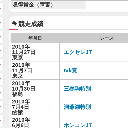
収得賞金（障害）
競走成績
年月日
レース
2010年
11月27日
エクセレJT
東京
2010年
11月7日
tvk賞
東京
2010年
10月30日
三春駒特別
福島
2010年
7月4日
洞爺湖特別
函館
2010年
6月6日
ホンコンJT