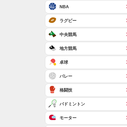
NBA
ラグビー
中央競馬
地方競馬
卓球
バレー
格闘技
バドミントン
モーター