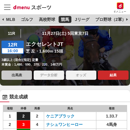
dメニュー
球
MLB
ゴルフ
高校野球
競馬
Jリーグ
プロ野球（2軍）
11R
11月27日(土) 5回東京7日
エクセレントJT
12R
16:00
芝 左・1,600m 15頭
3歳以上 (混合)[指定] 定量
本賞金：1,480、590、370、220、148万円
出馬表
データ分析
オッズ
結果
競走成績
着順
枠番
馬番
馬名
着差
1
2
2
ケニアブラック
1.33.7
2
3
4
ナシュワンヒーロー
4馬身