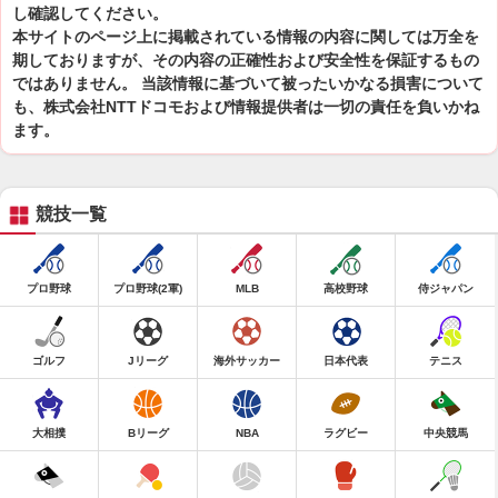
し確認してください。
本サイトのページ上に掲載されている情報の内容に関しては万全を
期しておりますが、その内容の正確性および安全性を保証するもの
ではありません。 当該情報に基づいて被ったいかなる損害について
も、株式会社NTTドコモおよび情報提供者は一切の責任を負いかね
ます。
競技一覧
プロ野球
プロ野球(2軍)
MLB
高校野球
侍ジャパン
ゴルフ
Jリーグ
海外サッカー
日本代表
テニス
大相撲
Bリーグ
NBA
ラグビー
中央競馬