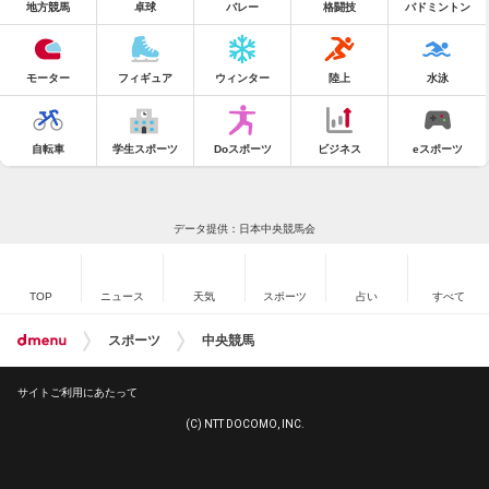
地方競馬
卓球
バレー
格闘技
バドミントン
モーター
フィギュア
ウィンター
陸上
水泳
自転車
学生スポーツ
Doスポーツ
ビジネス
eスポーツ
データ提供：日本中央競馬会
TOP
ニュース
天気
スポーツ
占い
すべて
スポーツ
中央競馬
サイトご利用にあたって
(C) NTT DOCOMO, INC.