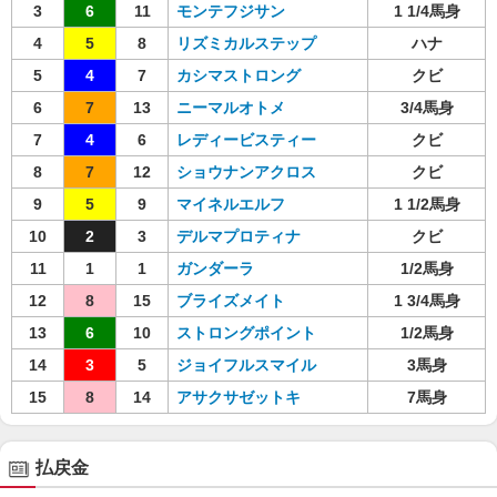
3
6
11
モンテフジサン
1 1/4馬身
4
5
8
リズミカルステップ
ハナ
5
4
7
カシマストロング
クビ
6
7
13
ニーマルオトメ
3/4馬身
7
4
6
レディービスティー
クビ
8
7
12
ショウナンアクロス
クビ
9
5
9
マイネルエルフ
1 1/2馬身
10
2
3
デルマプロティナ
クビ
11
1
1
ガンダーラ
1/2馬身
12
8
15
ブライズメイト
1 3/4馬身
13
6
10
ストロングポイント
1/2馬身
14
3
5
ジョイフルスマイル
3馬身
15
8
14
アサクサゼットキ
7馬身
払戻金