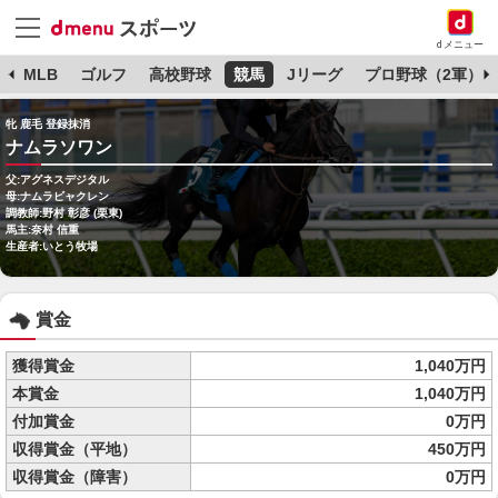
dメニュー
球
MLB
ゴルフ
高校野球
競馬
Jリーグ
プロ野球（2軍）
牝 鹿毛 登録抹消
ナムラソワン
父:アグネスデジタル
母:ナムラビャクレン
調教師:野村 彰彦 (栗東)
馬主:奈村 信重
生産者:いとう牧場
賞金
獲得賞金
1,040万円
本賞金
1,040万円
付加賞金
0万円
収得賞金（平地）
450万円
収得賞金（障害）
0万円