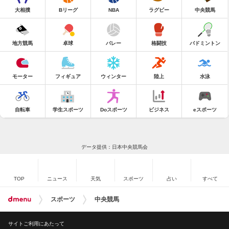
大相撲
Bリーグ
NBA
ラグビー
中央競馬
地方競馬
卓球
バレー
格闘技
バドミントン
モーター
フィギュア
ウィンター
陸上
水泳
自転車
学生スポーツ
Doスポーツ
ビジネス
eスポーツ
データ提供：日本中央競馬会
TOP
ニュース
天気
スポーツ
占い
すべて
スポーツ
中央競馬
サイトご利用にあたって