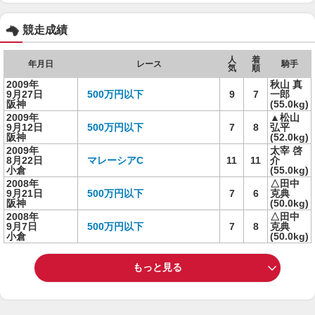
競走成績
人
着
年月日
レース
騎手
気
順
2009年
秋山 真
9月27日
500万円以下
9
7
一郎
阪神
(55.0kg)
2009年
▲松山
9月12日
500万円以下
7
8
弘平
阪神
(52.0kg)
2009年
太宰 啓
8月22日
マレーシアC
11
11
介
小倉
(55.0kg)
2008年
△田中
9月21日
500万円以下
7
6
克典
阪神
(50.0kg)
2008年
△田中
9月7日
500万円以下
7
8
克典
小倉
(50.0kg)
もっと見る