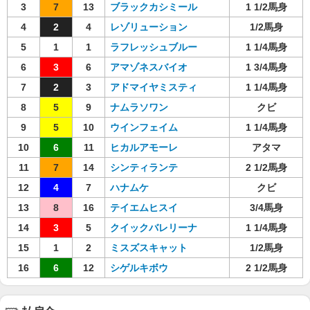
3
7
13
ブラックカシミール
1 1/2馬身
4
2
4
レゾリューション
1/2馬身
5
1
1
ラフレッシュブルー
1 1/4馬身
6
3
6
アマゾネスバイオ
1 3/4馬身
7
2
3
アドマイヤミスティ
1 1/4馬身
8
5
9
ナムラソワン
クビ
9
5
10
ウインフェイム
1 1/4馬身
10
6
11
ヒカルアモーレ
アタマ
11
7
14
シンティランテ
2 1/2馬身
12
4
7
ハナムケ
クビ
13
8
16
テイエムヒスイ
3/4馬身
14
3
5
クイックバレリーナ
1 1/4馬身
15
1
2
ミスズスキャット
1/2馬身
16
6
12
シゲルキボウ
2 1/2馬身