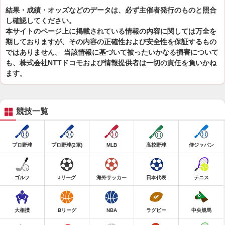
結果・成績・オッズなどのデータは、必ず主催者発行のものと照合
し確認してください。
本サイトのページ上に掲載されている情報の内容に関しては万全を
期しておりますが、その内容の正確性および安全性を保証するもの
ではありません。 当該情報に基づいて被ったいかなる損害について
も、株式会社NTTドコモおよび情報提供者は一切の責任を負いかね
ます。
競技一覧
プロ野球
プロ野球(2軍)
MLB
高校野球
侍ジャパン
ゴルフ
Jリーグ
海外サッカー
日本代表
テニス
大相撲
Bリーグ
NBA
ラグビー
中央競馬