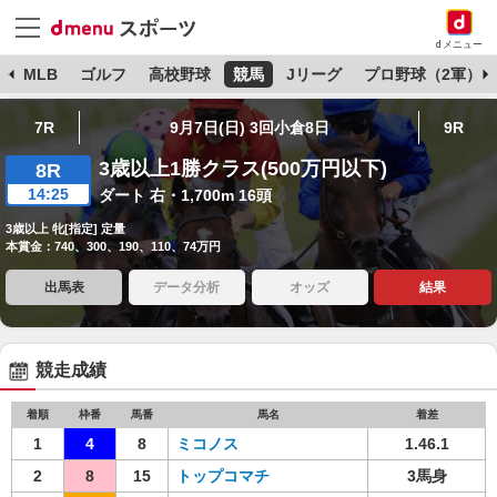
dメニュー
球
MLB
ゴルフ
高校野球
競馬
Jリーグ
プロ野球（2軍）
7R
9月7日(日) 3回小倉8日
9R
3歳以上1勝クラス(500万円以下)
8R
14:25
ダート 右・1,700m 16頭
3歳以上 牝[指定] 定量
本賞金：740、300、190、110、74万円
出馬表
データ分析
オッズ
結果
競走成績
着順
枠番
馬番
馬名
着差
1
4
8
ミコノス
1.46.1
2
8
15
トップコマチ
3馬身