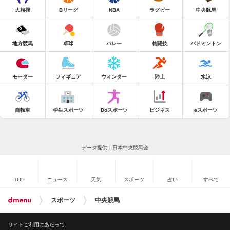
大相撲
Bリーグ
NBA
ラグビー
中央競馬
地方競馬
卓球
バレー
格闘技
バドミントン
モーター
フィギュア
ウィンター
陸上
水泳
自転車
学生スポーツ
Doスポーツ
ビジネス
eスポーツ
データ提供：日本中央競馬会
TOP
ニュース
天気
スポーツ
占い
すべて
スポーツ
中央競馬
サイトご利用にあたって