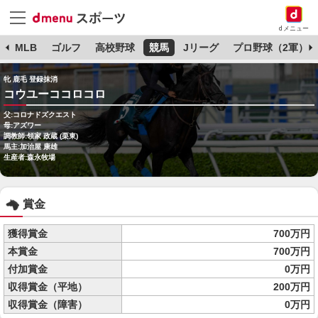
dメニュー
球
MLB
ゴルフ
高校野球
競馬
Jリーグ
プロ野球（2軍）
牝 鹿毛 登録抹消
コウユーココロコロ
父:コロナドズクエスト
母:アズワー
調教師:領家 政蔵 (栗東)
馬主:加治屋 康雄
生産者:森永牧場
賞金
獲得賞金
700万円
本賞金
700万円
付加賞金
0万円
収得賞金（平地）
200万円
収得賞金（障害）
0万円