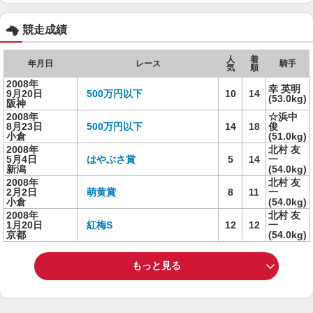
競走成績
人
着
年月日
レース
騎手
気
順
2008年
幸 英明
9月20日
500万円以下
10
14
(53.0kg)
阪神
2008年
☆浜中
8月23日
500万円以下
14
18
俊
小倉
(51.0kg)
2008年
北村 友
5月4日
はやぶさ賞
5
14
一
新潟
(54.0kg)
2008年
北村 友
2月2日
萌黄賞
8
11
一
小倉
(54.0kg)
2008年
北村 友
1月20日
紅梅S
12
12
一
京都
(54.0kg)
もっと見る