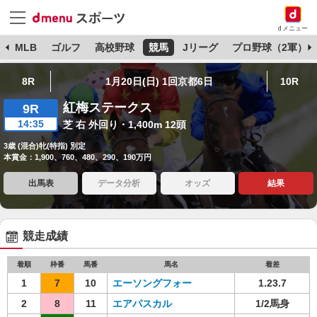
dメニュー
球
MLB
ゴルフ
高校野球
競馬
Jリーグ
プロ野球（2軍）
8R
1月20日(日) 1回京都6日
10R
紅梅ステークス
9R
14:35
芝 右 外回り・1,400m 12頭
3歳 (混合)牝(特指) 別定
本賞金：1,900、760、480、290、190万円
出馬表
データ分析
オッズ
結果
競走成績
着順
枠番
馬番
馬名
着差
1
7
10
エーソングフォー
1.23.7
2
8
11
エアパスカル
1/2馬身