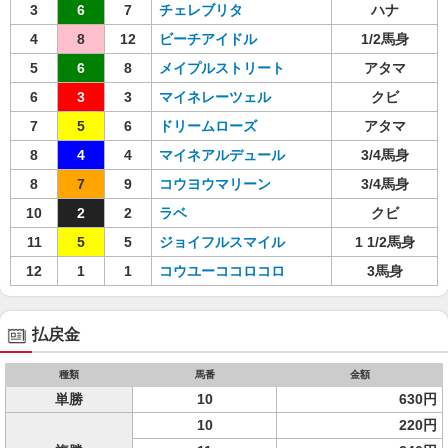
3
6
7
チェレブリタ
ハナ
4
8
12
ビーチアイドル
1/2馬身
5
6
8
メイプルストリート
アタマ
6
3
3
マイネレーツェル
クビ
7
5
6
ドリームローズ
アタマ
8
4
4
マイネアルデュール
3/4馬身
8
7
9
コウヨウマリーン
3/4馬身
10
2
2
ラベ
クビ
11
5
5
ジョイフルスマイル
1 1/2馬身
12
1
1
コウユーココロコロ
3馬身
払戻金
種類
馬番
金額
単勝
10
630円
10
220円