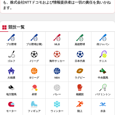
も、株式会社NTTドコモおよび情報提供者は一切の責任を負いかね
ます。
競技一覧
プロ野球
プロ野球(2軍)
MLB
高校野球
侍ジャパン
ゴルフ
Jリーグ
海外サッカー
日本代表
テニス
大相撲
Bリーグ
NBA
ラグビー
中央競馬
地方競馬
卓球
バレー
格闘技
バドミントン
モーター
フィギュア
ウィンター
陸上
水泳