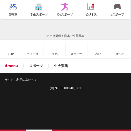
自転車
学生スポーツ
Doスポーツ
ビジネス
eスポーツ
データ提供：日本中央競馬会
TOP
ニュース
天気
スポーツ
占い
すべて
スポーツ
中央競馬
サイトご利用にあたって
(C) NTT DOCOMO, INC.