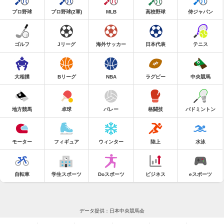
プロ野球
プロ野球(2軍)
MLB
高校野球
侍ジャパン
ゴルフ
Jリーグ
海外サッカー
日本代表
テニス
大相撲
Bリーグ
NBA
ラグビー
中央競馬
地方競馬
卓球
バレー
格闘技
バドミントン
モーター
フィギュア
ウィンター
陸上
水泳
自転車
学生スポーツ
Doスポーツ
ビジネス
eスポーツ
データ提供：日本中央競馬会