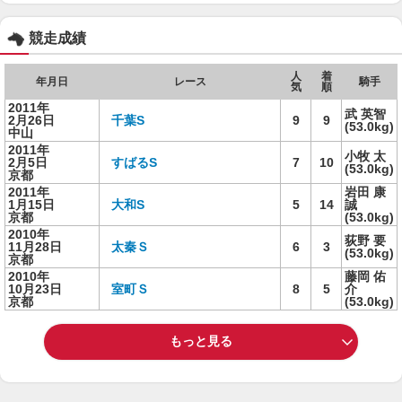
競走成績
人
着
年月日
レース
騎手
気
順
2011年
武 英智
2月26日
千葉S
9
9
(53.0kg)
中山
2011年
小牧 太
2月5日
すばるS
7
10
(53.0kg)
京都
2011年
岩田 康
1月15日
大和S
5
14
誠
京都
(53.0kg)
2010年
荻野 要
11月28日
太秦Ｓ
6
3
(53.0kg)
京都
2010年
藤岡 佑
10月23日
室町Ｓ
8
5
介
京都
(53.0kg)
もっと見る