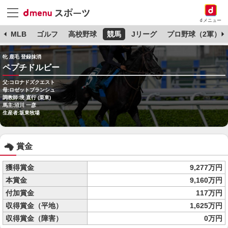
dメニュー
球
MLB
ゴルフ
高校野球
競馬
Jリーグ
プロ野球（2軍）
牝 鹿毛 登録抹消
ペプチドルビー
父:コロナドズクエスト
母:ロゼットブランシュ
調教師:境 直行 (栗東)
馬主:沼川 一彦
生産者:坂東牧場
賞金
獲得賞金
9,277万円
本賞金
9,160万円
付加賞金
117万円
収得賞金（平地）
1,625万円
収得賞金（障害）
0万円