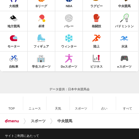
大相撲
Bリーグ
NBA
ラグビー
中央競馬
地方競馬
卓球
バレー
格闘技
バドミントン
モーター
フィギュア
ウィンター
陸上
水泳
自転車
学生スポーツ
Doスポーツ
ビジネス
eスポーツ
データ提供：日本中央競馬会
TOP
ニュース
天気
スポーツ
占い
すべて
スポーツ
中央競馬
サイトご利用にあたって