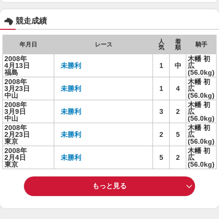
競走成績
人
着
年月日
レース
騎手
気
順
2008年
木幡 初
4月13日
未勝利
1
中
広
福島
(56.0kg)
2008年
木幡 初
3月23日
未勝利
1
4
広
中山
(56.0kg)
2008年
木幡 初
3月9日
未勝利
3
2
広
中山
(56.0kg)
2008年
木幡 初
2月23日
未勝利
2
5
広
東京
(56.0kg)
2008年
木幡 初
2月4日
未勝利
5
2
広
東京
(56.0kg)
もっと見る