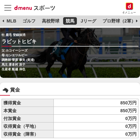
dメニュー
球
MLB
ゴルフ
高校野球
競馬
Jリーグ
プロ野球（2軍）
牡 鹿毛 登録抹消
ラビットヒビキ
父:カコイーシーズ
母:センエツルビー
調教師:菅原 泰夫 (美浦)
馬主:喜多村 辰子
生産者:船越 伸也
賞金
獲得賞金
850万円
本賞金
850万円
付加賞金
0万円
収得賞金（平地）
0万円
収得賞金（障害）
0万円