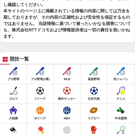
し確認してください。
本サイトのページ上に掲載されている情報の内容に関しては万全を
期しておりますが、その内容の正確性および安全性を保証するもの
ではありません。 当該情報に基づいて被ったいかなる損害について
も、株式会社NTTドコモおよび情報提供者は一切の責任を負いかね
ます。
競技一覧
プロ野球
プロ野球(2軍)
MLB
高校野球
侍ジャパン
ゴルフ
Jリーグ
海外サッカー
日本代表
テニス
大相撲
Bリーグ
NBA
ラグビー
中央競馬