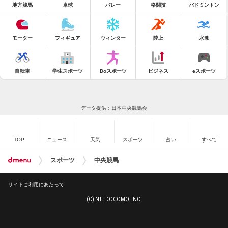
地方競馬
卓球
バレー
格闘技
バドミントン
モーター
フィギュア
ウィンター
陸上
水泳
自転車
学生スポーツ
Doスポーツ
ビジネス
eスポーツ
データ提供：日本中央競馬会
TOP
ニュース
天気
スポーツ
占い
すべて
スポーツ
中央競馬
サイトご利用にあたって
(C) NTT DOCOMO, INC.