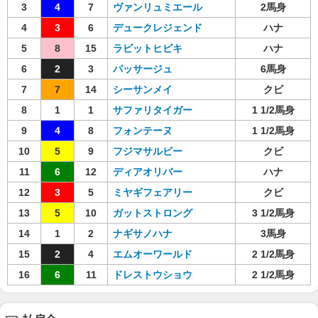
3
4
7
ヴァンリュミエール
2馬身
4
3
6
デュークレジェンド
ハナ
5
8
15
ラビットヒビキ
ハナ
6
2
3
パッサージュ
6馬身
7
7
14
シーサンメイ
クビ
8
1
1
サファリタイガー
1 1/2馬身
9
4
8
フォンテーヌ
1 1/2馬身
10
5
9
フジマサルビー
クビ
11
6
12
ディアオリバー
ハナ
12
3
5
ミヤギフェアリー
クビ
13
5
10
ガットストロング
3 1/2馬身
14
1
2
ナギサノハナ
3馬身
15
2
4
エムオーワールド
2 1/2馬身
16
6
11
ドレストウショウ
2 1/2馬身