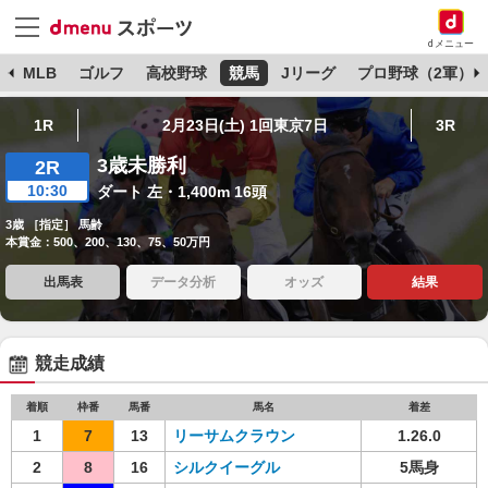
dメニュー
球
MLB
ゴルフ
高校野球
競馬
Jリーグ
プロ野球（2軍）
1R
2月23日(土) 1回東京7日
3R
3歳未勝利
2R
10:30
ダート 左・1,400m 16頭
3歳 ［指定］ 馬齢
本賞金：500、200、130、75、50万円
出馬表
データ分析
オッズ
結果
競走成績
着順
枠番
馬番
馬名
着差
1
7
13
リーサムクラウン
1.26.0
2
8
16
シルクイーグル
5馬身