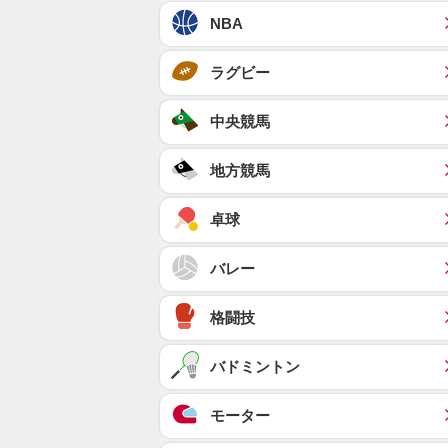
NBA
ラグビー
中央競馬
地方競馬
卓球
バレー
格闘技
バドミントン
モーター