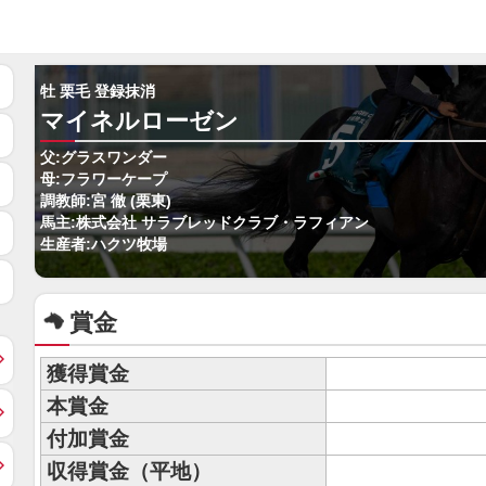
牡 栗毛 登録抹消
マイネルローゼン
父:グラスワンダー
母:フラワーケープ
調教師:宮 徹 (栗東)
馬主:株式会社 サラブレッドクラブ・ラフィアン
生産者:ハクツ牧場
賞金
獲得賞金
本賞金
付加賞金
収得賞金（平地）