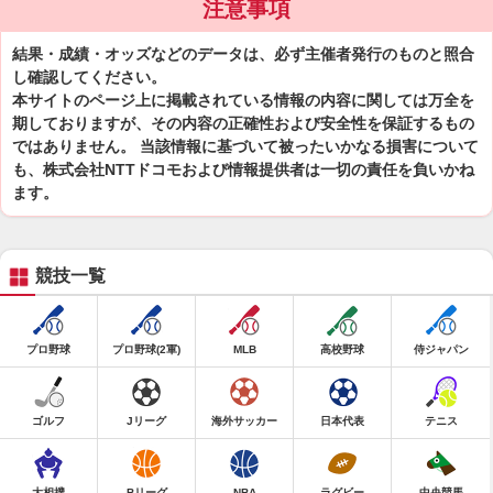
注意事項
結果・成績・オッズなどのデータは、必ず主催者発行のものと照合
し確認してください。
本サイトのページ上に掲載されている情報の内容に関しては万全を
期しておりますが、その内容の正確性および安全性を保証するもの
ではありません。 当該情報に基づいて被ったいかなる損害について
も、株式会社NTTドコモおよび情報提供者は一切の責任を負いかね
ます。
競技一覧
プロ野球
プロ野球(2軍)
MLB
高校野球
侍ジャパン
ゴルフ
Jリーグ
海外サッカー
日本代表
テニス
大相撲
Bリーグ
NBA
ラグビー
中央競馬