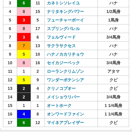
3
6
11
カネトシソレイユ
ハナ
4
8
15
ナリタキングパワー
1/2馬身
5
3
5
フューチャーボーイ
1馬身
6
8
17
スプリングバレル
ハナ
7
3
6
フェルヴィード
3/4馬身
8
7
13
サクラサクセス
ハナ
9
5
10
ハナノカカリチョウ
ハナ
10
8
16
セイカジーベック
3/4馬身
11
1
2
ローランクリムゾン
アタマ
12
5
9
ワンダーポテンシア
クビ
13
2
4
クリノコブオー
クビ
14
2
3
メイショウリバー
3/4馬身
15
1
1
オートホーク
1 1/4馬身
16
4
8
オンワードファイン
1 1/4馬身
17
6
12
マイネアプレイザー
クビ