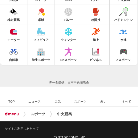
地方競馬
卓球
バレー
格闘技
バドミントン
モーター
フィギュア
ウィンター
陸上
水泳
自転車
学生スポーツ
Doスポーツ
ビジネス
eスポーツ
データ提供：日本中央競馬会
TOP
ニュース
天気
スポーツ
占い
すべて
スポーツ
中央競馬
サイトご利用にあたって
(C) NTT DOCOMO, INC.