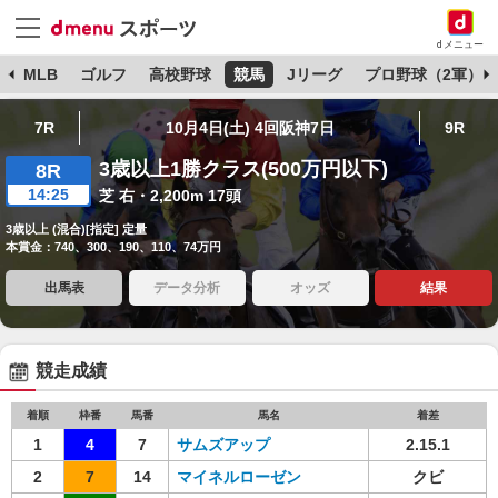
dメニュー
球
MLB
ゴルフ
高校野球
競馬
Jリーグ
プロ野球（2軍）
7R
10月4日(土) 4回阪神7日
9R
3歳以上1勝クラス(500万円以下)
8R
14:25
芝 右・2,200m 17頭
3歳以上 (混合)[指定] 定量
本賞金：740、300、190、110、74万円
出馬表
データ分析
オッズ
結果
競走成績
着順
枠番
馬番
馬名
着差
1
4
7
サムズアップ
2.15.1
2
7
14
マイネルローゼン
クビ