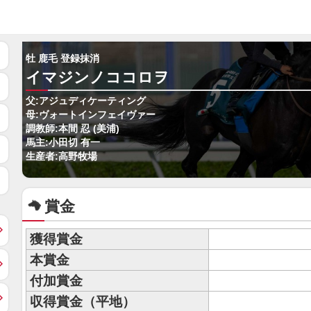
牡 鹿毛 登録抹消
イマジンノココロヲ
父:アジュディケーティング
母:ヴォートインフェイヴァー
調教師:本間 忍 (美浦)
馬主:小田切 有一
生産者:高野牧場
賞金
獲得賞金
本賞金
付加賞金
収得賞金（平地）