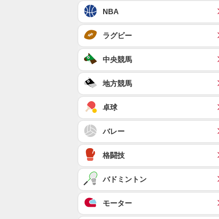
NBA
ラグビー
中央競馬
地方競馬
卓球
バレー
格闘技
バドミントン
モーター