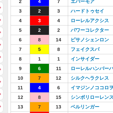
2
4
7
エバーモア
3
2
3
ハードトゥセイ
4
3
4
ローレルアクシス
5
2
2
パワーコレクター
6
8
14
ピサノシェンロン
7
5
8
フェイクスパ
8
1
1
インサイダー
9
6
11
ローレルハンバー
10
7
12
シルクヘラクレス
11
4
6
イマジンノココロ
12
8
15
シンボリローレン
13
7
13
ベルリンガー