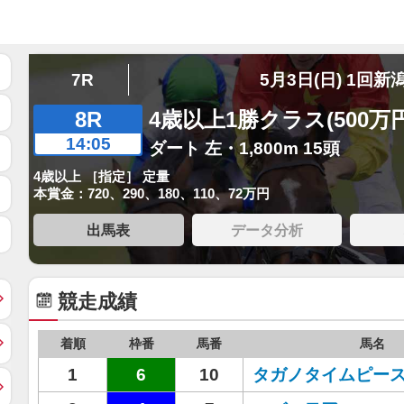
7R
5月3日(日) 1回新
8R
4歳以上1勝クラス(500万
14:05
ダート 左・1,800m 15頭
4歳以上 ［指定］ 定量
本賞金：720、290、180、110、72万円
出馬表
データ分析
競走成績
着順
枠番
馬番
馬名
1
6
10
タガノタイムピー