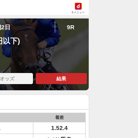
dメニュー
潟2日
9R
円以下)
オッズ
結果
着差
ス
1.52.4