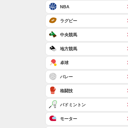
NBA
ラグビー
中央競馬
地方競馬
卓球
バレー
格闘技
バドミントン
モーター