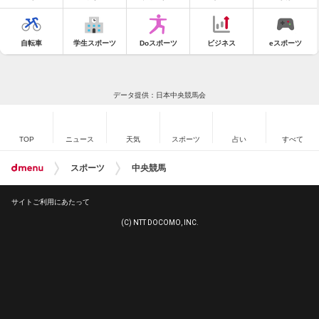
自転車
学生スポーツ
Doスポーツ
ビジネス
eスポーツ
データ提供：日本中央競馬会
TOP
ニュース
天気
スポーツ
占い
すべて
スポーツ
中央競馬
サイトご利用にあたって
(C) NTT DOCOMO, INC.