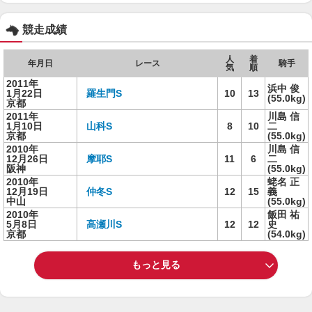
競走成績
人
着
年月日
レース
騎手
気
順
2011年
浜中 俊
1月22日
羅生門S
10
13
(55.0kg)
京都
2011年
川島 信
1月10日
山科S
8
10
二
京都
(55.0kg)
2010年
川島 信
12月26日
摩耶S
11
6
二
阪神
(55.0kg)
2010年
蛯名 正
12月19日
仲冬S
12
15
義
中山
(55.0kg)
2010年
飯田 祐
5月8日
高瀬川S
12
12
史
京都
(54.0kg)
もっと見る