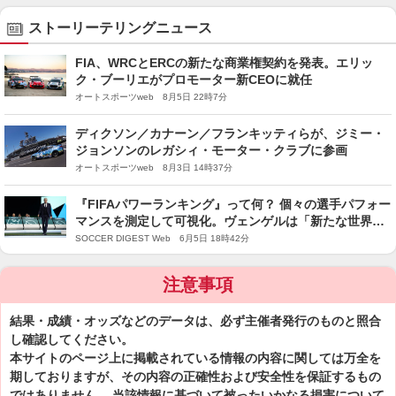
ストーリーテリングニュース
FIA、WRCとERCの新たな商業権契約を発表。エリッ
ク・ブーリエがプロモーター新CEOに就任
オートスポーツweb 8月5日 22時7分
ディクソン／カナーン／フランキッティらが、ジミー・
ジョンソンのレガシィ・モーター・クラブに参画
オートスポーツweb 8月3日 14時37分
『FIFAパワーランキング』って何？ 個々の選手パフォー
マンスを測定して可視化。ヴェンゲルは「新たな世界基
準を確立する」と強調
SOCCER DIGEST Web 6月5日 18時42分
注意事項
結果・成績・オッズなどのデータは、必ず主催者発行のものと照合
し確認してください。
本サイトのページ上に掲載されている情報の内容に関しては万全を
期しておりますが、その内容の正確性および安全性を保証するもの
ではありません。 当該情報に基づいて被ったいかなる損害について