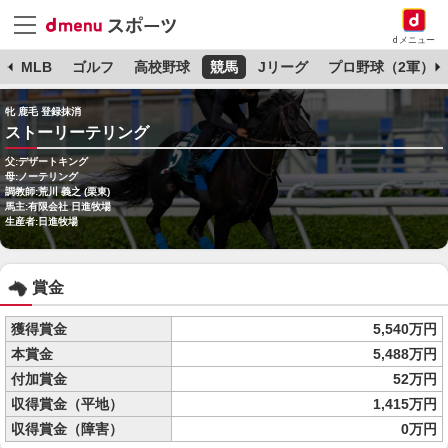
dメニュー
球
MLB
ゴルフ
高校野球
競馬
Jリーグ
プロ野球（2軍）
牝 鹿毛 登録抹消
ストーリーテリング
父:デザートキング
母:ノーテリング
調教師:荒川 義之 (栗東)
馬主:有限会社 日進牧場
生産者:日進牧場
賞金
獲得賞金
5,540万円
本賞金
5,488万円
付加賞金
52万円
収得賞金（平地）
1,415万円
収得賞金（障害）
0万円