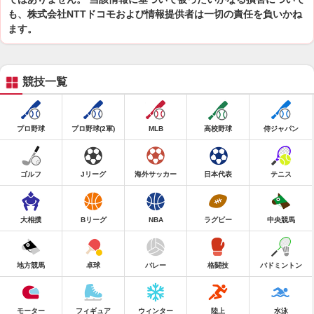
も、株式会社NTTドコモおよび情報提供者は一切の責任を負いかね
ます。
競技一覧
プロ野球
プロ野球(2軍)
MLB
高校野球
侍ジャパン
ゴルフ
Jリーグ
海外サッカー
日本代表
テニス
大相撲
Bリーグ
NBA
ラグビー
中央競馬
地方競馬
卓球
バレー
格闘技
バドミントン
モーター
フィギュア
ウィンター
陸上
水泳