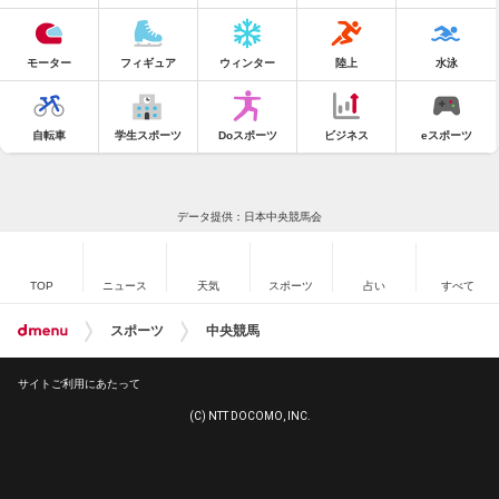
モーター
フィギュア
ウィンター
陸上
水泳
自転車
学生スポーツ
Doスポーツ
ビジネス
eスポーツ
データ提供：日本中央競馬会
TOP
ニュース
天気
スポーツ
占い
すべて
スポーツ
中央競馬
サイトご利用にあたって
(C) NTT DOCOMO, INC.