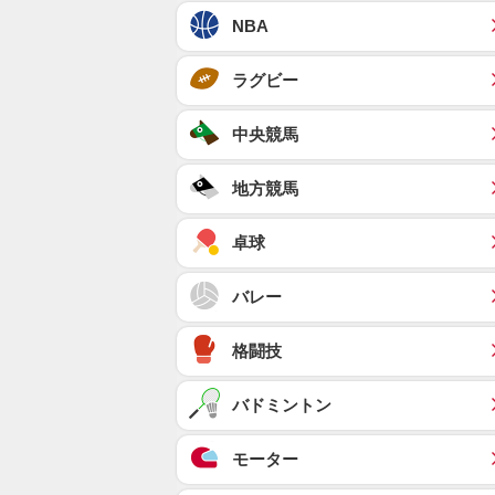
NBA
ラグビー
中央競馬
地方競馬
卓球
バレー
格闘技
バドミントン
モーター