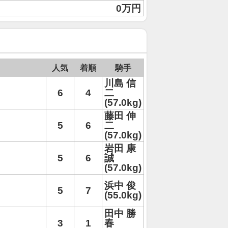
0万円
人気
着順
騎手
川島 信
6
4
二
(57.0kg)
藤田 伸
5
6
二
(57.0kg)
岩田 康
5
6
誠
(57.0kg)
浜中 俊
5
7
(55.0kg)
田中 勝
3
1
春