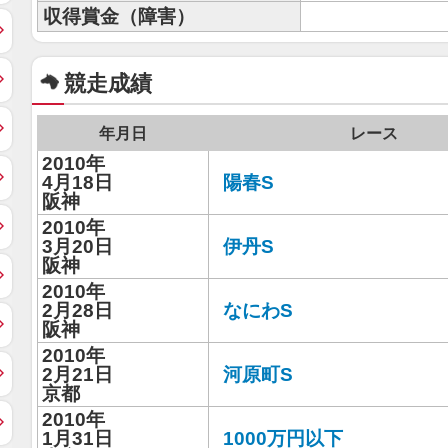
収得賞金（障害）
競走成績
年月日
レース
2010年
4月18日
陽春S
阪神
2010年
3月20日
伊丹S
阪神
2010年
2月28日
なにわS
阪神
2010年
2月21日
河原町S
京都
2010年
1月31日
1000万円以下