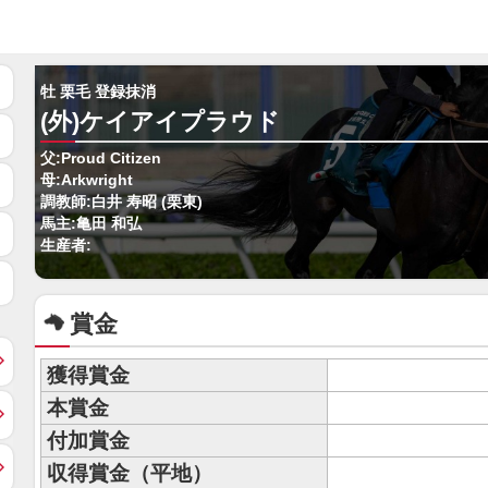
牡 栗毛 登録抹消
(外)ケイアイプラウド
父:Proud Citizen
母:Arkwright
調教師:白井 寿昭 (栗東)
馬主:亀田 和弘
生産者:
賞金
獲得賞金
本賞金
付加賞金
収得賞金（平地）