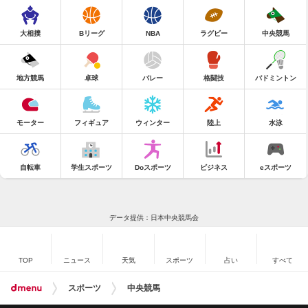
大相撲
Bリーグ
NBA
ラグビー
中央競馬
地方競馬
卓球
バレー
格闘技
バドミントン
モーター
フィギュア
ウィンター
陸上
水泳
自転車
学生スポーツ
Doスポーツ
ビジネス
eスポーツ
データ提供：日本中央競馬会
TOP
ニュース
天気
スポーツ
占い
すべて
スポーツ
中央競馬