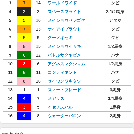
3
7
14
ワールドワイド
クビ
4
2
3
スペースフライト
3 1/2馬身
5
5
10
メイショウセンゴク
アタマ
6
7
13
ケイアイプラウド
クビ
7
5
9
クーノキセキ
クビ
8
8
15
メイショウイッキ
1/2馬身
9
6
12
バトルサクヤビメ
ハナ
10
3
6
アグネスマクシマム
1/2馬身
11
6
11
コンティネント
ハナ
12
8
16
セイウンワキタツ
クビ
13
1
1
スマートブレード
3馬身
14
4
7
メガリス
3/4馬身
15
3
5
イセノスバル
1馬身
16
4
8
ウォーターバロン
2馬身