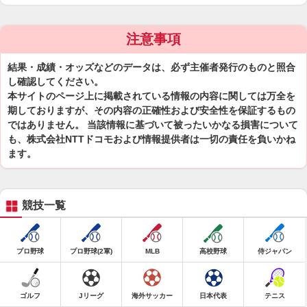
注意事項
結果・成績・オッズなどのデータは、必ず主催者発行のものと照合
し確認してください。
本サイトのページ上に掲載されている情報の内容に関しては万全を
期しておりますが、その内容の正確性および安全性を保証するもの
ではありません。 当該情報に基づいて被ったいかなる損害について
も、株式会社NTTドコモおよび情報提供者は一切の責任を負いかね
ます。
競技一覧
プロ野球
プロ野球(2軍)
MLB
高校野球
侍ジャパン
ゴルフ
Jリーグ
海外サッカー
日本代表
テニス