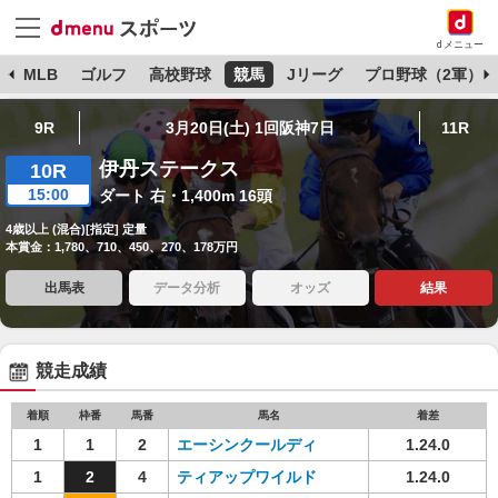
dメニュー
球
MLB
ゴルフ
高校野球
競馬
Jリーグ
プロ野球（2軍）
9R
3月20日(土) 1回阪神7日
11R
伊丹ステークス
10R
15:00
ダート 右・1,400m 16頭
4歳以上 (混合)[指定] 定量
本賞金：1,780、710、450、270、178万円
出馬表
データ分析
オッズ
結果
競走成績
着順
枠番
馬番
馬名
着差
1
1
2
エーシンクールディ
1.24.0
1
2
4
ティアップワイルド
1.24.0