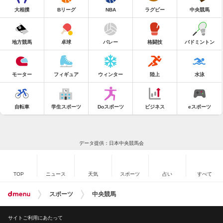
大相撲
Bリーグ
NBA
ラグビー
中央競馬
地方競馬
卓球
バレー
格闘技
バドミントン
モーター
フィギュア
ウィンター
陸上
水泳
自転車
学生スポーツ
Doスポーツ
ビジネス
eスポーツ
データ提供：日本中央競馬会
TOP
ニュース
天気
スポーツ
占い
すべて
スポーツ
中央競馬
サイトご利用にあたって