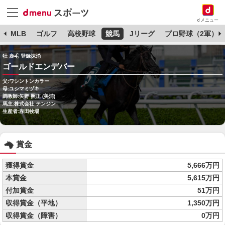
dメニュー
球
MLB
ゴルフ
高校野球
競馬
Jリーグ
プロ野球（2軍）
牡 鹿毛 登録抹消
ゴールドエンデバー
父:ワシントンカラー
母:ユシマミヅキ
調教師:矢野 照正 (美浦)
馬主:株式会社 テンジン
生産者:赤田牧場
賞金
獲得賞金
5,666万円
本賞金
5,615万円
付加賞金
51万円
収得賞金（平地）
1,350万円
収得賞金（障害）
0万円