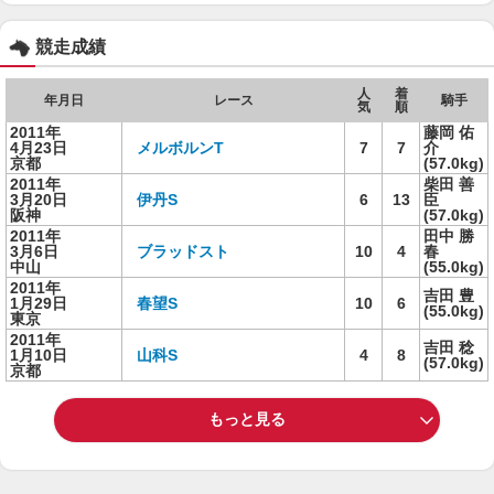
競走成績
人
着
年月日
レース
騎手
気
順
2011年
藤岡 佑
4月23日
メルボルンT
7
7
介
京都
(57.0kg)
2011年
柴田 善
3月20日
伊丹S
6
13
臣
阪神
(57.0kg)
2011年
田中 勝
3月6日
ブラッドスト
10
4
春
中山
(55.0kg)
2011年
吉田 豊
1月29日
春望S
10
6
(55.0kg)
東京
2011年
吉田 稔
1月10日
山科S
4
8
(57.0kg)
京都
もっと見る