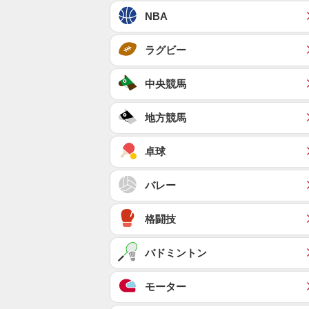
NBA
ラグビー
中央競馬
地方競馬
卓球
バレー
格闘技
バドミントン
モーター