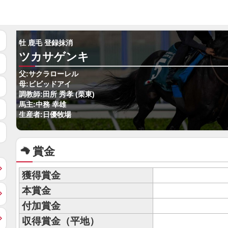
牡 鹿毛 登録抹消
ツカサゲンキ
父:サクラローレル
母:ビビッドアイ
調教師:田所 秀孝 (栗東)
馬主:中務 幸雄
生産者:日優牧場
賞金
獲得賞金
本賞金
付加賞金
収得賞金（平地）