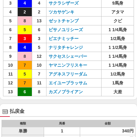
3
4
4
サクラシザーズ
9馬身
4
2
2
ツカサゲンキ
アタマ
5
8
13
ゼットチャンプ
クビ
6
5
6
ピサノユリシーズ
1 1/4馬身
7
3
3
ピエナミッチー
1/2馬身
8
4
5
ナリタチャレンジ
1 1/2馬身
9
8
12
サクセスシェーバー
1 1/4馬身
10
7
10
ヤマニンフリスキー
1 1/4馬身
11
5
7
アグネスフリーダム
1/2馬身
12
7
11
エイユーブラッサム
1馬身
13
6
8
カズノブライアン
大差
払戻金
種類
馬番
金額
単勝
1
340円