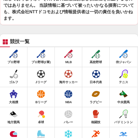
ではありません。 当該情報に基づいて被ったいかなる損害について
も、株式会社NTTドコモおよび情報提供者は一切の責任を負いかね
ます。
競技一覧
プロ野球
プロ野球(2軍)
MLB
高校野球
侍ジャパン
ゴルフ
Jリーグ
海外サッカー
日本代表
テニス
大相撲
Bリーグ
NBA
ラグビー
中央競馬
地方競馬
卓球
バレー
格闘技
バドミントン