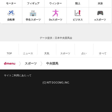
モーター
フィギュア
ウィンター
陸上
水泳
自転車
学生スポーツ
Doスポーツ
ビジネス
eスポーツ
データ提供：日本中央競馬会
TOP
ニュース
天気
スポーツ
占い
すべて
スポーツ
中央競馬
サイトご利用にあたって
(C) NTT DOCOMO, INC.