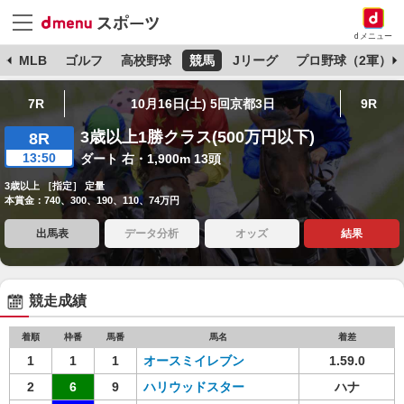
dメニュー
球
MLB
ゴルフ
高校野球
競馬
Jリーグ
プロ野球（2軍）
7R
10月16日(土) 5回京都3日
9R
3歳以上1勝クラス(500万円以下)
8R
13:50
ダート 右・1,900m 13頭
3歳以上 ［指定］ 定量
本賞金：740、300、190、110、74万円
出馬表
データ分析
オッズ
結果
競走成績
着順
枠番
馬番
馬名
着差
1
1
1
オースミイレブン
1.59.0
2
6
9
ハリウッドスター
ハナ