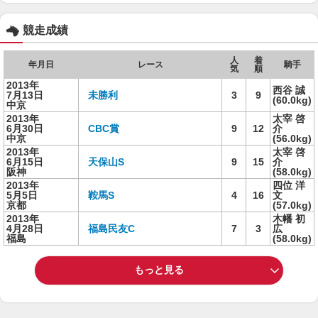
競走成績
人
着
年月日
レース
騎手
気
順
2013年
西谷 誠
7月13日
未勝利
3
9
(60.0kg)
中京
2013年
太宰 啓
6月30日
CBC賞
9
12
介
中京
(56.0kg)
2013年
太宰 啓
6月15日
天保山S
9
15
介
阪神
(58.0kg)
2013年
四位 洋
5月5日
鞍馬S
4
16
文
京都
(57.0kg)
2013年
木幡 初
4月28日
福島民友C
7
3
広
福島
(58.0kg)
もっと見る