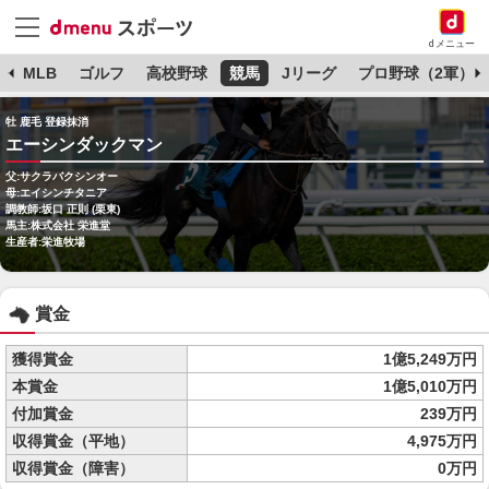
dメニュー
球
MLB
ゴルフ
高校野球
競馬
Jリーグ
プロ野球（2軍）
牡 鹿毛 登録抹消
エーシンダックマン
父:サクラバクシンオー
母:エイシンチタニア
調教師:坂口 正則 (栗東)
馬主:株式会社 栄進堂
生産者:栄進牧場
賞金
獲得賞金
1億5,249万円
本賞金
1億5,010万円
付加賞金
239万円
収得賞金（平地）
4,975万円
収得賞金（障害）
0万円