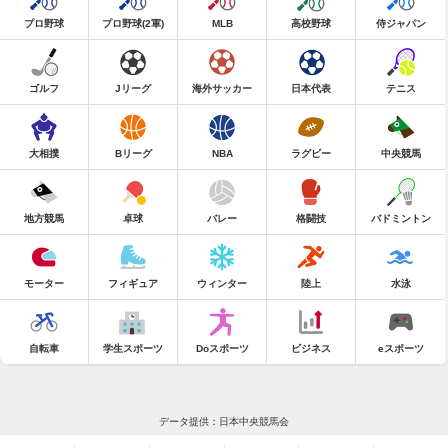
プロ野球
プロ野球(2軍)
MLB
高校野球
侍ジャパン
ゴルフ
Jリーグ
海外サッカー
日本代表
テニス
大相撲
Bリーグ
NBA
ラグビー
中央競馬
地方競馬
卓球
バレー
格闘技
バドミントン
モーター
フィギュア
ウィンター
陸上
水泳
自転車
学生スポーツ
Doスポーツ
ビジネス
eスポーツ
データ提供：日本中央競馬会