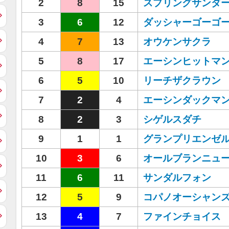
2
8
15
スプリングサンダ
3
6
12
ダッシャーゴーゴ
4
7
13
オウケンサクラ
5
8
17
エーシンヒットマ
6
5
10
リーチザクラウン
7
2
4
エーシンダックマ
8
2
3
シゲルスダチ
9
1
1
グランプリエンゼ
10
3
6
オールブランニュ
11
6
11
サンダルフォン
12
5
9
コパノオーシャン
13
4
7
ファインチョイス