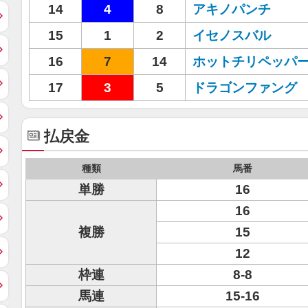
14
4
8
アキノパンチ
15
1
2
イセノスバル
16
7
14
ホットチリペッパ
17
3
5
ドラゴンファング
払戻金
種類
馬番
単勝
16
16
複勝
15
12
枠連
8-8
馬連
15-16