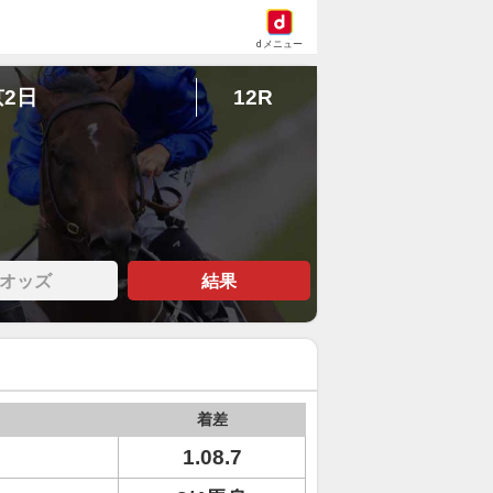
dメニュー
京2日
12R
オッズ
結果
着差
1.08.7