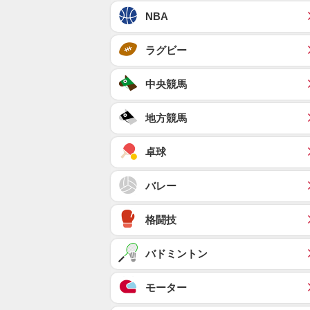
NBA
ラグビー
中央競馬
地方競馬
卓球
バレー
格闘技
バドミントン
モーター