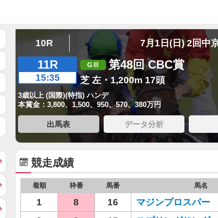
10R
7月1日(日) 2回中
11R
第48回 CBC賞
15:35
芝 左・1,200m 17頭
3歳以上 (国際)(特指) ハンデ
本賞金：3,800、1,500、950、570、380万円
出馬表
データ分析
競走成績
着順
枠番
馬番
馬名
1
8
16
マジンプロスパー