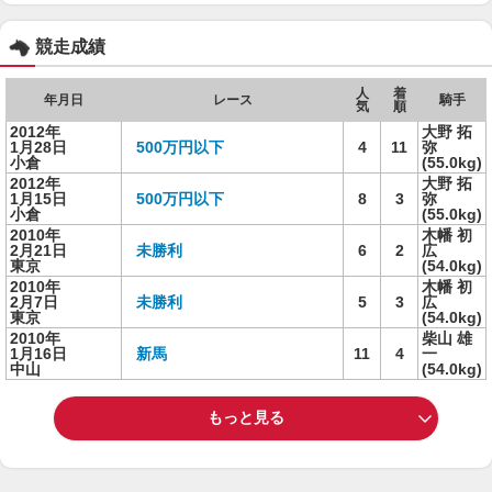
競走成績
人
着
年月日
レース
騎手
気
順
2012年
大野 拓
1月28日
500万円以下
4
11
弥
小倉
(55.0kg)
2012年
大野 拓
1月15日
500万円以下
8
3
弥
小倉
(55.0kg)
2010年
木幡 初
2月21日
未勝利
6
2
広
東京
(54.0kg)
2010年
木幡 初
2月7日
未勝利
5
3
広
東京
(54.0kg)
2010年
柴山 雄
1月16日
新馬
11
4
一
中山
(54.0kg)
もっと見る