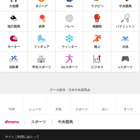
大相撲
Bリーグ
NBA
ラグビー
中央競馬
地方競馬
卓球
バレー
格闘技
バドミントン
モーター
フィギュア
ウィンター
陸上
水泳
自転車
学生スポーツ
Doスポーツ
ビジネス
eスポーツ
データ提供：日本中央競馬会
TOP
ニュース
天気
スポーツ
占い
すべて
スポーツ
中央競馬
サイトご利用にあたって