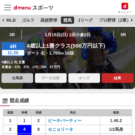
dメニュー
球
MLB
ゴルフ
高校野球
競馬
Jリーグ
プロ野球（2軍）
3R
1月15日(日) 1回小倉2日
5R
4歳以上1勝クラス(500万円以下)
4R
11:20
ダート 右・1,700m 16頭
4歳以上 牝 定量
本賞金：670、270、170、100、67万円
出馬表
データ分析
オッズ
結果
競走成績
着順
枠番
馬番
馬名
着差
1
1
2
ビーチパーティー
1.46.2
2
4
8
セニョリータ
1/2馬身