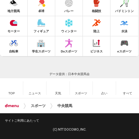
地方競馬
卓球
バレー
格闘技
バドミントン
モーター
フィギュア
ウィンター
陸上
水泳
自転車
学生スポーツ
Doスポーツ
ビジネス
eスポーツ
データ提供：日本中央競馬会
TOP
ニュース
天気
スポーツ
占い
すべて
スポーツ
中央競馬
サイトご利用にあたって
(C) NTT DOCOMO, INC.