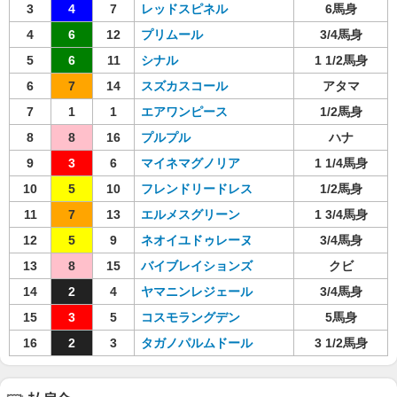
3
4
7
レッドスピネル
6馬身
4
6
12
プリムール
3/4馬身
5
6
11
シナル
1 1/2馬身
6
7
14
スズカスコール
アタマ
7
1
1
エアワンピース
1/2馬身
8
8
16
プルプル
ハナ
9
3
6
マイネマグノリア
1 1/4馬身
10
5
10
フレンドリードレス
1/2馬身
11
7
13
エルメスグリーン
1 3/4馬身
12
5
9
ネオイユドゥレーヌ
3/4馬身
13
8
15
バイブレイションズ
クビ
14
2
4
ヤマニンレジェール
3/4馬身
15
3
5
コスモラングデン
5馬身
16
2
3
タガノパルムドール
3 1/2馬身