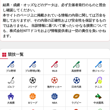
結果・成績・オッズなどのデータは、必ず主催者発行のものと照合
し確認してください。
本サイトのページ上に掲載されている情報の内容に関しては万全を
期しておりますが、その内容の正確性および安全性を保証するもの
ではありません。 当該情報に基づいて被ったいかなる損害について
も、株式会社NTTドコモおよび情報提供者は一切の責任を負いかね
ます。
競技一覧
プロ野球
プロ野球(2軍)
MLB
高校野球
侍ジャパン
ゴルフ
Jリーグ
海外サッカー
日本代表
テニス
大相撲
Bリーグ
NBA
ラグビー
中央競馬