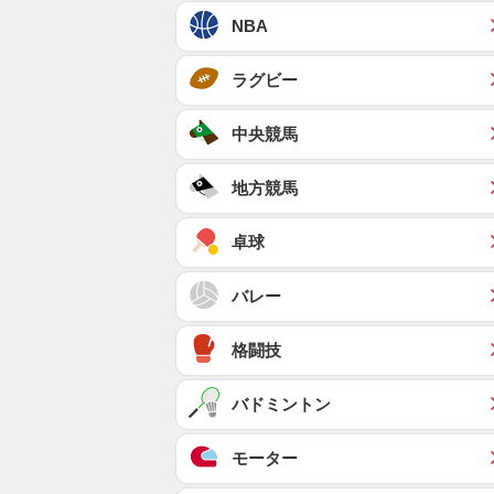
NBA
ラグビー
中央競馬
地方競馬
卓球
バレー
格闘技
バドミントン
モーター