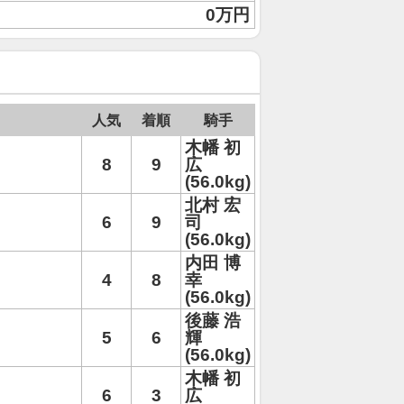
0万円
人気
着順
騎手
木幡 初
8
9
広
(56.0kg)
北村 宏
6
9
司
(56.0kg)
内田 博
4
8
幸
(56.0kg)
後藤 浩
5
6
輝
(56.0kg)
木幡 初
6
3
広