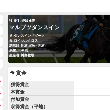
牡 栗毛 登録抹消
マルブツダンスイン
父:ダンスインザダーク
母:ロイヤルクロス
調教師:杉浦 宏昭 (美浦)
馬主:大澤 毅
生産者:川島牧場
賞金
獲得賞金
本賞金
付加賞金
収得賞金（平地）