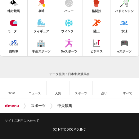
地方競馬
卓球
バレー
格闘技
バドミントン
モーター
フィギュア
ウィンター
陸上
水泳
自転車
学生スポーツ
Doスポーツ
ビジネス
eスポーツ
データ提供：日本中央競馬会
TOP
ニュース
天気
スポーツ
占い
すべて
スポーツ
中央競馬
サイトご利用にあたって
(C) NTT DOCOMO, INC.