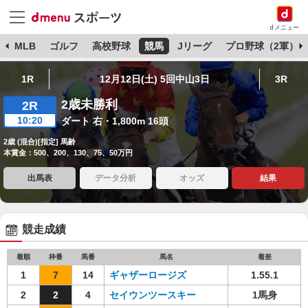
dメニュー
球
MLB
ゴルフ
高校野球
競馬
Jリーグ
プロ野球（2軍）
1R
12月12日(土) 5回中山3日
3R
2歳未勝利
2R
10:20
ダート 右・1,800m 16頭
2歳 (混合)[指定] 馬齢
本賞金：500、200、130、75、50万円
出馬表
データ分析
オッズ
結果
競走成績
着順
枠番
馬番
馬名
着差
1
7
14
ギャザーロージズ
1.55.1
2
2
4
セイウンツースキー
1馬身