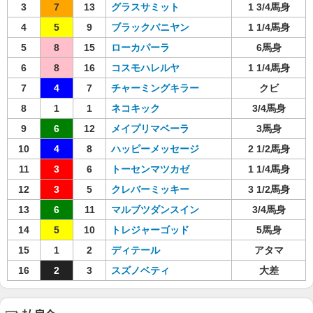
3
7
13
グラスサミット
1 3/4馬身
4
5
9
ブラックバニヤン
1 1/4馬身
5
8
15
ローカパーラ
6馬身
6
8
16
コスモハレルヤ
1 1/4馬身
7
4
7
チャーミングキラー
クビ
8
1
1
ネコキック
3/4馬身
9
6
12
メイプリマベーラ
3馬身
10
4
8
ハッピーメッセージ
2 1/2馬身
11
3
6
トーセンマツカゼ
1 1/4馬身
12
3
5
クレバーミッキー
3 1/2馬身
13
6
11
マルブツダンスイン
3/4馬身
14
5
10
トレジャーゴッド
5馬身
15
1
2
ディテール
アタマ
16
2
3
スズノベティ
大差