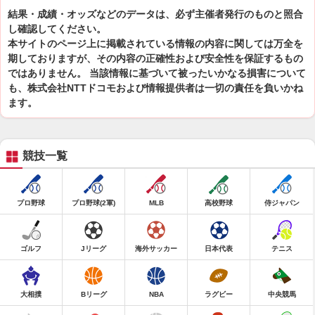
結果・成績・オッズなどのデータは、必ず主催者発行のものと照合
し確認してください。
本サイトのページ上に掲載されている情報の内容に関しては万全を
期しておりますが、その内容の正確性および安全性を保証するもの
ではありません。 当該情報に基づいて被ったいかなる損害について
も、株式会社NTTドコモおよび情報提供者は一切の責任を負いかね
ます。
競技一覧
プロ野球
プロ野球(2軍)
MLB
高校野球
侍ジャパン
ゴルフ
Jリーグ
海外サッカー
日本代表
テニス
大相撲
Bリーグ
NBA
ラグビー
中央競馬