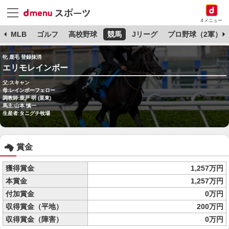
dメニュー
球
MLB
ゴルフ
高校野球
競馬
Jリーグ
プロ野球（2軍）
牝 鹿毛 登録抹消
エリモレインボー
父:スキャン
母:レインボーフェロー
調教師:鹿戸 明 (栗東)
馬主:山本 慎一
生産者:タニグチ牧場
賞金
獲得賞金
1,257万円
本賞金
1,257万円
付加賞金
0万円
収得賞金（平地）
200万円
収得賞金（障害）
0万円