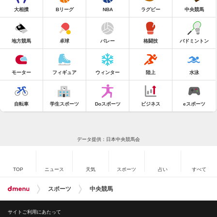
大相撲
Bリーグ
NBA
ラグビー
中央競馬
地方競馬
卓球
バレー
格闘技
バドミントン
モーター
フィギュア
ウィンター
陸上
水泳
自転車
学生スポーツ
Doスポーツ
ビジネス
eスポーツ
データ提供：日本中央競馬会
TOP
ニュース
天気
スポーツ
占い
すべて
スポーツ
中央競馬
サイトご利用にあたって