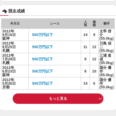
競走成績
人
着
年月日
レース
騎手
気
順
2012年
太宰 啓
9月16日
500万円以下
14
9
介
阪神
(55.0kg)
2012年
川島 信
8月25日
500万円以下
11
12
二
札幌
(55.0kg)
2012年
三浦 皇
7月28日
500万円以下
8
12
成
札幌
(55.0kg)
2012年
国分 優
6月23日
500万円以下
8
10
作
阪神
(55.0kg)
2012年
国分 優
5月26日
500万円以下
14
6
作
京都
(55.0kg)
もっと見る