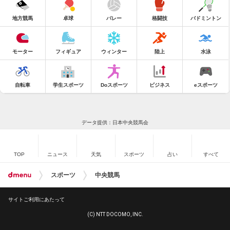
地方競馬
卓球
バレー
格闘技
バドミントン
モーター
フィギュア
ウィンター
陸上
水泳
自転車
学生スポーツ
Doスポーツ
ビジネス
eスポーツ
データ提供：日本中央競馬会
TOP
ニュース
天気
スポーツ
占い
すべて
スポーツ
中央競馬
サイトご利用にあたって
(C) NTT DOCOMO, INC.