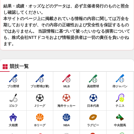
結果・成績・オッズなどのデータは、必ず主催者発行のものと照合
し確認してください。
本サイトのページ上に掲載されている情報の内容に関しては万全を
期しておりますが、その内容の正確性および安全性を保証するもの
ではありません。 当該情報に基づいて被ったいかなる損害について
も、株式会社NTTドコモおよび情報提供者は一切の責任を負いかね
ます。
競技一覧
プロ野球
プロ野球(2軍)
MLB
高校野球
侍ジャパン
ゴルフ
Jリーグ
海外サッカー
日本代表
テニス
大相撲
Bリーグ
NBA
ラグビー
中央競馬