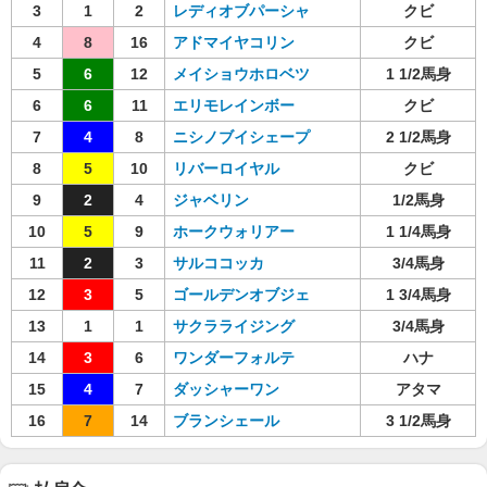
3
1
2
レディオブパーシャ
クビ
4
8
16
アドマイヤコリン
クビ
5
6
12
メイショウホロベツ
1 1/2馬身
6
6
11
エリモレインボー
クビ
7
4
8
ニシノブイシェープ
2 1/2馬身
8
5
10
リバーロイヤル
クビ
9
2
4
ジャベリン
1/2馬身
10
5
9
ホークウォリアー
1 1/4馬身
11
2
3
サルココッカ
3/4馬身
12
3
5
ゴールデンオブジェ
1 3/4馬身
13
1
1
サクラライジング
3/4馬身
14
3
6
ワンダーフォルテ
ハナ
15
4
7
ダッシャーワン
アタマ
16
7
14
ブランシェール
3 1/2馬身