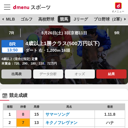
dメニュー
球
MLB
ゴルフ
高校野球
競馬
Jリーグ
プロ野球（2軍）
7R
5月26日(土) 3回京都11日
9R
4歳以上1勝クラス(500万円以下)
8R
13:50
ダート 右・1,200m 16頭
4歳以上 (混合)[指定] 定量
本賞金：720、290、180、110、72万円
出馬表
データ分析
オッズ
結果
競走成績
着順
枠番
馬番
馬名
着差
1
8
15
サマーソング
1.11.8
2
7
13
キクノフレヴァン
ハナ